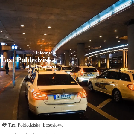
Informacje
Taxi Pobiedziska
ulica Łososiowa
🏘
Taxi Pobiedziska
Łososiowa