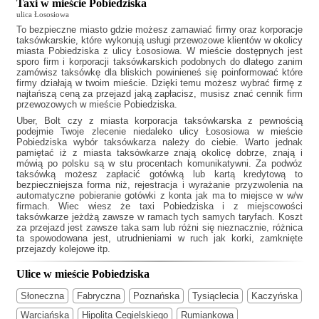
Taxi w mieście Pobiedziska
ulica Łososiowa
To bezpieczne miasto gdzie możesz zamawiać firmy oraz korporacje
taksówkarskie, które wykonują usługi przewozowe klientów w okolicy
miasta Pobiedziska z ulicy Łososiowa. W mieście dostępnych jest
sporo firm i korporacji taksówkarskich podobnych do
dlatego zanim
zamówisz taksówkę dla bliskich powinieneś się poinformować które
firmy działają w twoim mieście. Dzięki temu możesz wybrać firmę z
najtańszą ceną za przejazd jaką zapłacisz, musisz znać cennik firm
przewozowych w mieście Pobiedziska.
Uber, Bolt czy z miasta korporacja taksówkarska z pewnością
podejmie Twoje zlecenie niedaleko ulicy Łososiowa w mieście
Pobiedziska wybór taksówkarza należy do ciebie. Warto jednak
pamiętać iż z miasta taksówkarze znają okolicę dobrze, znają i
mówią po polsku są w stu procentach komunikatywni. Za podwóz
taksówką możesz zapłacić gotówką lub kartą kredytową to
bezpieczniejsza forma niż, rejestracja i wyrażanie przyzwolenia na
automatyczne pobieranie gotówki z konta jak ma to miejsce w w/w
firmach. Wiec wiesz że
taxi Pobiedziska
i z miejscowości
taksówkarze jeżdżą zawsze w ramach tych samych taryfach. Koszt
za przejazd jest zawsze taka sam lub różni się nieznacznie, różnica
ta spowodowana jest, utrudnieniami w ruch jak korki, zamknięte
przejazdy kolejowe itp.
Ulice w mieście Pobiedziska
Słoneczna
Fabryczna
Poznańska
Tysiąclecia
Kaczyńska
Warciańska
Hipolita Cegielskiego
Rumiankowa