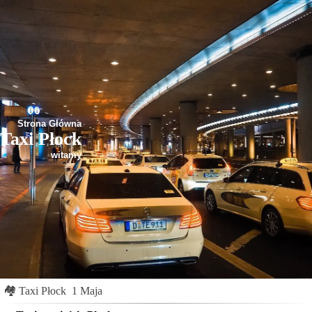
Strona Główna
Taxi Płock
witamy
🏘
Taxi Płock
1 Maja