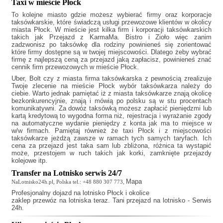
Taxi w mieście Płock
To kolejne miasto gdzie możesz wybierać firmy oraz korporacje
taksówkarskie, które świadczą usługi przewozowe klientów w okolicy
miasta Płock. W mieście jest kilka firm i korporacji taksówkarskich
takich jak
Przejazd z KarmaMa. Bistro i Zioło
więc zanim
zadzwonisz po taksówkę dla rodziny powinieneś się zorientować
które firmy dostępne są w twojej miejscowości. Dlatego żeby wybrać
firmę z najlepszą ceną za przejazd jaką zapłacisz, powinieneś znać
cennik firm przewozowych w mieście Płock.
Uber, Bolt czy z miasta firma taksówkarska z pewnością zrealizuje
Twoje zlecenie na mieście Płock wybór taksówkarza należy do
ciebie. Warto jednak pamiętać iż z miasta taksówkarze znają okolicę
bezkonkurencyjnie, znają i mówią po polsku są w stu procentach
komunikatywni. Za dowóz taksówką możesz zapłacić pieniędzmi lub
kartą kredytową to wygodna forma niż, rejestracja i wyrażanie zgody
na automatyczne wydanie pieniędzy z konta jak ma to miejsce w
w/w firmach. Pamiętaj również że
taxi Płock
i z miejscowości
taksówkarze jeżdżą zawsze w ramach tych samych taryfach. Ich
cena za przejazd jest taka sam lub zbliżona, różnica ta wystąpić
może, przestojem w ruch takich jak korki, zamknięte przejazdy
kolejowe itp.
Transfer na Lotnisko serwis 24/7
Mapa
NaLotnisko24h.pl, Polska tel.: +48 880 307 773,
Profesjonalny
dojazd na lotnisko Płock
i okolice
zaklep przewóz na lotniska teraz. Tani przejazd na lotnisko - Serwis
24h.