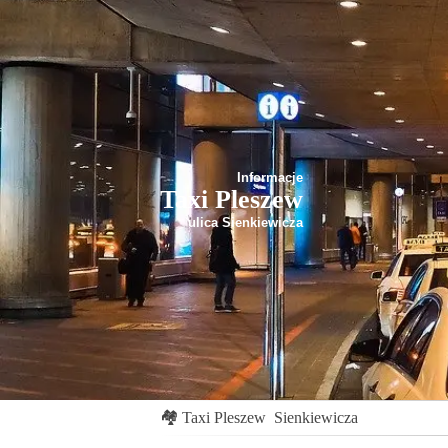
Informacje
Taxi Pleszew
ulica Sienkiewicza
🏘
Taxi Pleszew
Sienkiewicza