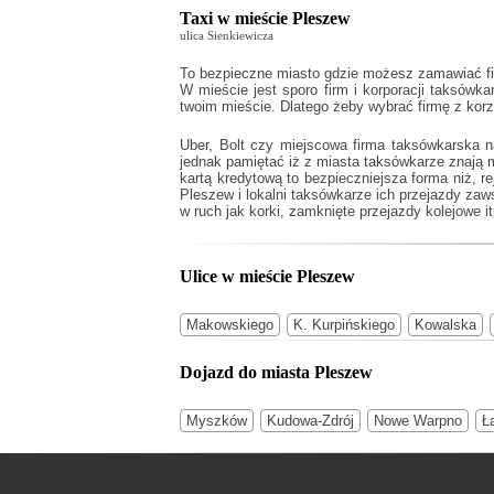
Taxi w mieście Pleszew
ulica Sienkiewicza
To bezpieczne miasto gdzie możesz zamawiać fir
W mieście jest sporo firm i korporacji taksów
twoim mieście. Dlatego żeby wybrać firmę z kor
Uber, Bolt czy miejscowa firma taksówkarska 
jednak pamiętać iż z miasta taksówkarze znają 
kartą kredytową to bezpieczniejsza forma niż, r
Pleszew
i lokalni taksówkarze ich przejazdy za
w ruch jak korki, zamknięte przejazdy kolejowe it
Ulice w mieście Pleszew
Makowskiego
K. Kurpińskiego
Kowalska
Dojazd do miasta Pleszew
Myszków
Kudowa-Zdrój
Nowe Warpno
Ł