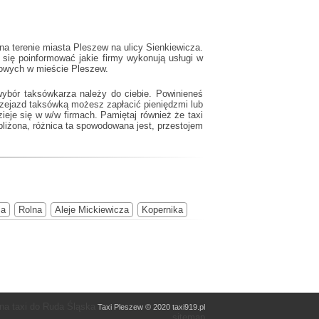
a terenie miasta Pleszew na ulicy Sienkiewicza.
się poinformować jakie firmy wykonują usługi w
zowych w mieście Pleszew.
ybór taksówkarza należy do ciebie. Powinieneś
rzejazd taksówką możesz zapłacić pieniędzmi lub
zieje się w w/w firmach. Pamiętaj również że
taxi
bliżona, różnica ta spowodowana jest, przestojem
ja
Rolna
Aleje Mickiewicza
Kopernika
na taxi do Ruda Śląska
Taxi Pleszew © 2020 taxi919.pl
sitemap