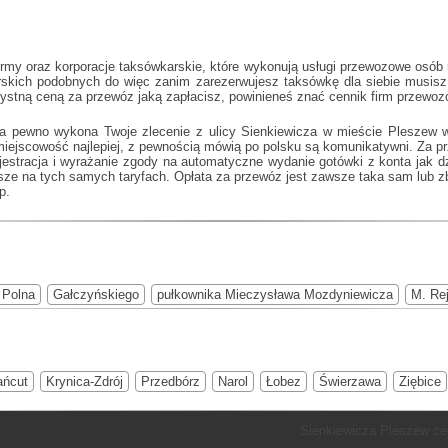
my oraz korporacje taksówkarskie, które wykonują usługi przewozowe osób n
karskich podobnych do
więc zanim zarezerwujesz taksówkę dla siebie musisz 
zystną ceną za przewóz jaką zapłacisz, powinieneś znać cennik firm przewo
na pewno wykona Twoje zlecenie z ulicy Sienkiewicza w mieście Pleszew w
miejscowość najlepiej, z pewnością mówią po polsku są komunikatywni. Za p
ejestracja i wyrażanie zgody na automatyczne wydanie gotówki z konta jak d
wsze na tych samych taryfach. Opłata za przewóz jest zawsze taka sam lub z
p.
Polna
Gałczyńskiego
pułkownika Mieczysława Mozdyniewicza
M. Re
ańcut
Krynica-Zdrój
Przedbórz
Narol
Łobez
Świerzawa
Ziębice
Sienkiewicza Pleszew ce