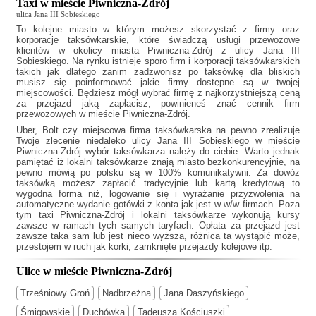
Taxi w mieście Piwniczna-Zdrój
ulica Jana III Sobieskiego
To kolejne miasto w którym możesz skorzystać z firmy oraz
korporacje taksówkarskie, które świadczą usługi przewozowe
klientów w okolicy miasta Piwniczna-Zdrój z ulicy Jana III
Sobieskiego. Na rynku istnieje sporo firm i korporacji taksówkarskich
takich jak
dlatego zanim zadzwonisz po taksówkę dla bliskich
musisz się poinformować jakie firmy dostępne są w twojej
miejscowości. Będziesz mógł wybrać firmę z najkorzystniejszą ceną
za przejazd jaką zapłacisz, powinieneś znać cennik firm
przewozowych w mieście Piwniczna-Zdrój.
Uber, Bolt czy miejscowa firma taksówkarska na pewno zrealizuje
Twoje zlecenie niedaleko ulicy Jana III Sobieskiego w mieście
Piwniczna-Zdrój wybór taksówkarza należy do ciebie. Warto jednak
pamiętać iż lokalni taksówkarze znają miasto bezkonkurencyjnie, na
pewno mówią po polsku są w 100% komunikatywni. Za dowóz
taksówką możesz zapłacić tradycyjnie lub kartą kredytową to
wygodna forma niż, logowanie się i wyrażanie przyzwolenia na
automatyczne wydanie gotówki z konta jak jest w w/w firmach. Poza
tym
taxi Piwniczna-Zdrój
i lokalni taksówkarze wykonują kursy
zawsze w ramach tych samych taryfach. Opłata za przejazd jest
zawsze taka sam lub jest nieco wyższa, różnica ta wystąpić może,
przestojem w ruch jak korki, zamknięte przejazdy kolejowe itp.
Ulice w mieście Piwniczna-Zdrój
Trześniowy Groń
Nadbrzeżna
Jana Daszyńskiego
Śmigowskie
Duchówka
Tadeusza Kościuszki