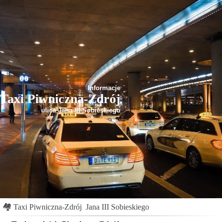
Informacje
Taxi Piwniczna-Zdrój
ulica Jana III Sobieskiego
🏘
Taxi Piwniczna-Zdrój
Jana III Sobieskiego