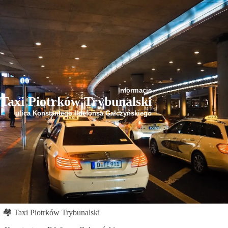
Informacje
Taxi Piotrków Trybunalski
ulica Konstantego Ildefonsa Gałczyńskiego
🏘
Taxi Piotrków Trybunalski