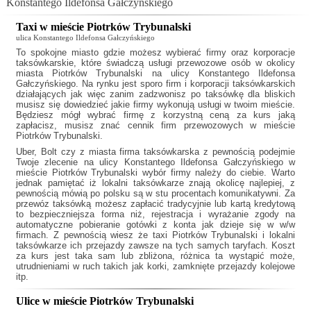
Konstantego Ildefonsa Gałczyńskiego
Taxi w mieście Piotrków Trybunalski
ulica Konstantego Ildefonsa Gałczyńskiego
To spokojne miasto gdzie możesz wybierać firmy oraz korporacje
taksówkarskie, które świadczą usługi przewozowe osób w okolicy
miasta Piotrków Trybunalski na ulicy Konstantego Ildefonsa
Gałczyńskiego. Na rynku jest sporo firm i korporacji taksówkarskich
działających jak
więc zanim zadzwonisz po taksówkę dla bliskich
musisz się dowiedzieć jakie firmy wykonują usługi w twoim mieście.
Będziesz mógł wybrać firmę z korzystną ceną za kurs jaką
zapłacisz, musisz znać cennik firm przewozowych w mieście
Piotrków Trybunalski.
Uber, Bolt czy z miasta firma taksówkarska z pewnością podejmie
Twoje zlecenie na ulicy Konstantego Ildefonsa Gałczyńskiego w
mieście Piotrków Trybunalski wybór firmy należy do ciebie. Warto
jednak pamiętać iż lokalni taksówkarze znają okolicę najlepiej, z
pewnością mówią po polsku są w stu procentach komunikatywni. Za
przewóz taksówką możesz zapłacić tradycyjnie lub kartą kredytową
to bezpieczniejsza forma niż, rejestracja i wyrażanie zgody na
automatyczne pobieranie gotówki z konta jak dzieje się w w/w
firmach. Z pewnością wiesz że
taxi Piotrków Trybunalski
i lokalni
taksówkarze ich przejazdy zawsze na tych samych taryfach. Koszt
za kurs jest taka sam lub zbliżona, różnica ta wystąpić może,
utrudnieniami w ruch takich jak korki, zamknięte przejazdy kolejowe
itp.
Ulice w mieście Piotrków Trybunalski