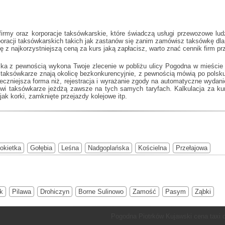
rmy oraz korporacje taksówkarskie, które świadczą usługi przewozowe ludz
rporacji taksówkarskich takich jak
zastanów się zanim zamówisz taksówkę dla p
mę z najkorzystniejszą ceną za kurs jaką zapłacisz, warto znać cennik firm 
ska z pewnością wykona Twoje zlecenie w pobliżu ulicy Pogodna w mieście P
i taksówkarze znają okolicę bezkonkurencyjnie, z pewnością mówią po pol
ieczniejsza forma niż, rejestracja i wyrażanie zgody na automatyczne wydanie
wi taksówkarze jeżdżą zawsze na tych samych taryfach. Kalkulacja za ku
ak korki, zamknięte przejazdy kolejowe itp.
okietka
Gołębia
Leśna
Nadgoplańska
Kościelna
Przełajowa
k
Pilawa
Drohiczyn
Borne Sulinowo
Zamość
Pasym
Ząbki
Pogodna Piotrków Kujawski cena taxi 