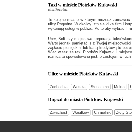
Taxi w mieście Piotrków Kujawski
ulica Pogodna
To kolejne miasto w którym możesz zamawiać fi
ulicy Pogodna. W okolicy istnieje kilka firm i ko
wykonują usługi w pobliżu. Po to aby wybrać fir
Uber, Bolt czy miejscowa korporacja taksówkar
Warto jednak pamiętać iż z Twojej miejscowośc
zapłacić pieniędzmi lub kartą kredytową to bezp
Wiec wiesz że
taxi Piotrków Kujawski
i miejsco
różnica ta spowodowana jest, przestojem w ruch j
Ulice w mieście Piotrków Kujawski
Zachodnia
Wesoła
Słoneczna
Mokra
Ł
Dojazd do miasta Piotrków Kujawski
Zawichost
Wasilków
Chmielnik
Złoty Sto