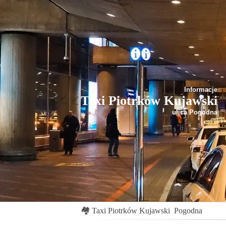
Informacje
Taxi Piotrków Kujawski
ulica Pogodna
🏘
Taxi Piotrków Kujawski
Pogodna