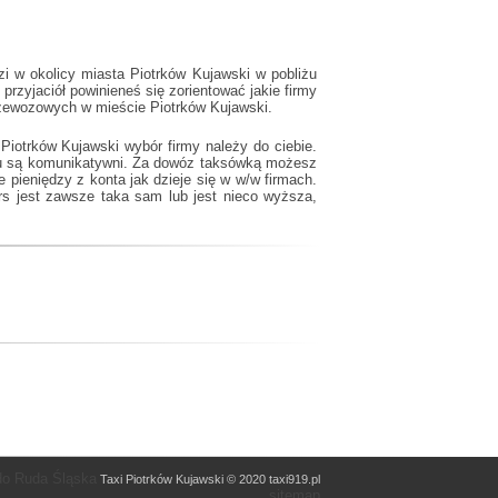
i w okolicy miasta Piotrków Kujawski w pobliżu
rzyjaciół powinieneś się zorientować jakie firmy
przewozowych w mieście Piotrków Kujawski.
iotrków Kujawski wybór firmy należy do ciebie.
sku są komunikatywni. Za dowóz taksówką możesz
 pieniędzy z konta jak dzieje się w w/w firmach.
rs jest zawsze taka sam lub jest nieco wyższa,
do Ruda Śląska
Taxi Piotrków Kujawski © 2020 taxi919.pl
sitemap