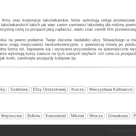
firmy oraz korporacje taksówkarskie, które wykonują usługi przewozowe 
i taksówkarskich takich jak
więc zanim zamówisz taksówkę dla rodziny powini
rzystną ceną za przejazd jaką zapłacisz, warto znać cennik firm przewozowy
rska na pewno podejmie Twoje zlecenie niedaleko ulicy Słowackiego w mie
wkarze znają miejscowość bezkonkurencyjnie, z pewnością mówią po pols
odna forma niż, logowanie się i wyrażanie przyzwolenia na automatyczne wy
rze wykonują kursy zawsze na tych samych taryfach. Ich cena za przejazd 
ak korki, zamknięte przejazdy kolejowe itp.
ska
Szafirowa
Elizy Orzeszkowej
Krucza
Mieczysława Karłowicza
Wojcieszów
Bolków
Krasnobród
Mikstat
Mrocza
Gniewkowo
P
Słowackiego Pił