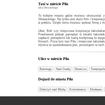
Taxi w mieście Piła
ulica Słowackiego
To kolejne miasto gdzie możesz skorzystać z 
Słowackiego. Na rynku jest dużo firm i korporacj
w pobliżu. Dzięki temu możesz wybrać firmę z ko
Uber, Bolt czy miejscowa korporacja taksówka
Powinieneś jednak pamiętać iż lokalni taksó
zapłacić pieniędzmi lub kartą kredytową to wyg
firmach. Poza tym
taxi Piła
i miejscowi taksówka
różnica ta spowodowana jest, przestojem w ruch j
Ulice w mieście Piła
Batorego
Nad Gwdą
Słowicza
Świętojań
Dojazd do miasta Piła
Dobrzyń nad Wisłą
Krośniewice
Kłodawa