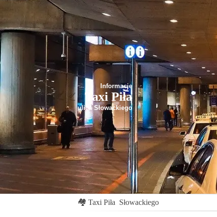
Informacje
Taxi Piła
ulica Słowackiego
🏘
Taxi Piła
Słowackiego