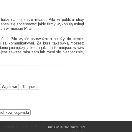
ludzi na obszarze miasta Piła w pobliżu ulicy
eneś się zorientować jakie firmy wykonują usługi
ch w mieście Piła.
ście Piła wybór przewoźnika należy do ciebie.
ku są komunikatywni. Za kurs taksówką możesz
danie pieniędzy z konta jak ma to miejsce w w/w
jest zawsze taka sam lub różni się nieznacznie,
Węglowa
Targowa
iotrków Kujawski
a cena taxi do Ruda Śląska
Taxi Piła © 2020 taxi919.pl
sitemap