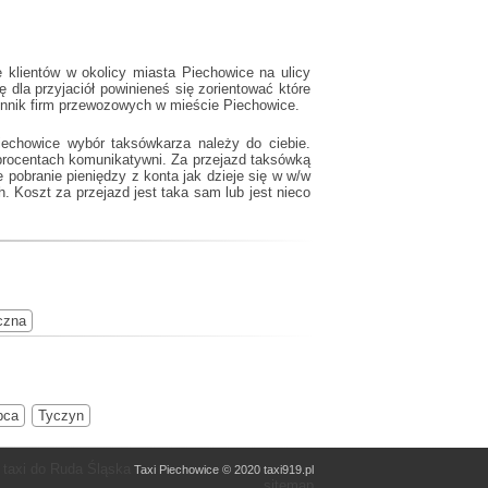
 klientów w okolicy miasta Piechowice na ulicy
dla przyjaciół powinieneś się zorientować które
cennik firm przewozowych w mieście Piechowice.
iechowice wybór taksówkarza należy do ciebie.
procentach komunikatywni. Za przejazd taksówką
 pobranie pieniędzy z konta jak dzieje się w w/w
 Koszt za przejazd jest taka sam lub jest nieco
czna
pca
Tyczyn
 taxi do Ruda Śląska
Taxi Piechowice © 2020 taxi919.pl
sitemap