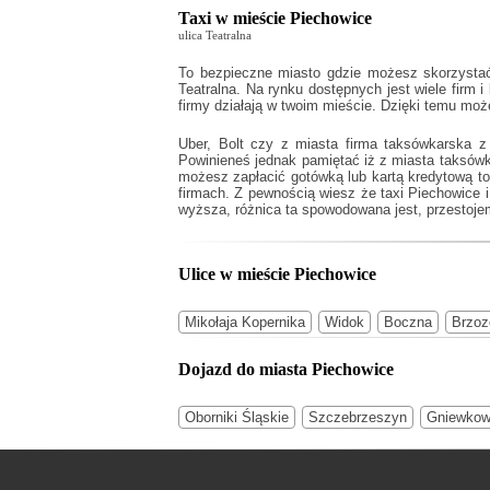
Taxi w mieście Piechowice
ulica Teatralna
To bezpieczne miasto gdzie możesz skorzystać 
Teatralna. Na rynku dostępnych jest wiele firm i
firmy działają w twoim mieście. Dzięki temu mo
Uber, Bolt czy z miasta firma taksówkarska z
Powinieneś jednak pamiętać iż z miasta taksów
możesz zapłacić gotówką lub kartą kredytową to 
firmach. Z pewnością wiesz że
taxi Piechowice
i
wyższa, różnica ta spowodowana jest, przestojem
Ulice w mieście Piechowice
Mikołaja Kopernika
Widok
Boczna
Brzo
Dojazd do miasta Piechowice
Oborniki Śląskie
Szczebrzeszyn
Gniewko