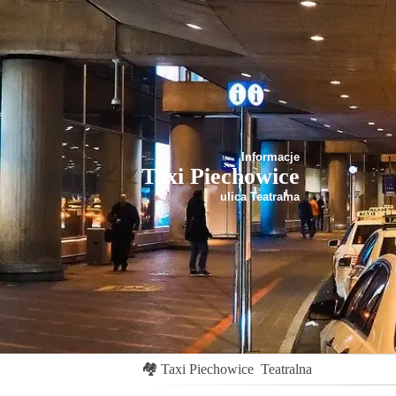
Informacje
Taxi Piechowice
ulica Teatralna
🏘
Taxi Piechowice
Teatralna