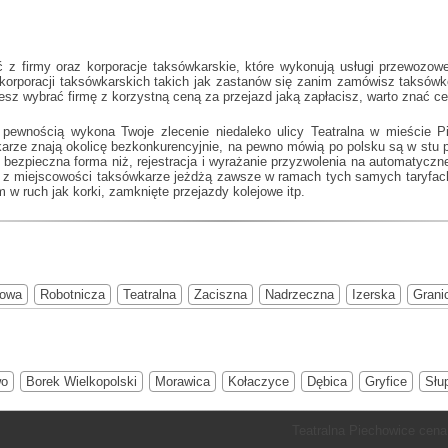
z firmy oraz korporacje taksówkarskie, które wykonują usługi przewozowe
 korporacji taksówkarskich takich jak
zastanów się zanim zamówisz taksówkę 
żesz wybrać firmę z korzystną ceną za przejazd jaką zapłacisz, warto znać 
 pewnością wykona Twoje zlecenie niedaleko ulicy Teatralna w mieście P
karze znają okolicę bezkonkurencyjnie, na pewno mówią po polsku są w stu 
bezpieczna forma niż, rejestracja i wyrażanie przyzwolenia na automatyczne
 z miejscowości taksówkarze jeżdżą zawsze w ramach tych samych taryfach.
 w ruch jak korki, zamknięte przejazdy kolejowe itp.
zowa
Robotnicza
Teatralna
Zaciszna
Nadrzeczna
Izerska
Grani
wo
Borek Wielkopolski
Morawica
Kołaczyce
Dębica
Gryfice
Słu
Teatralna Piechowice cena