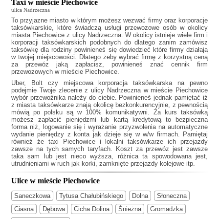
Taxi w mieście Piechowice
ulica Nadrzeczna
To przyjazne miasto w którym możesz wezwać firmy oraz korporacje
taksówkarskie, które świadczą usługi przewozowe osób w okolicy
miasta Piechowice z ulicy Nadrzeczna. W okolicy istnieje wiele firm i
korporacji taksówkarskich podobnych do
dlatego zanim zamówisz
taksówkę dla rodziny powinieneś się dowiedzieć które firmy działają
w twojej miejscowości. Dlatego żeby wybrać firmę z korzystną ceną
za przewóz jaką zapłacisz, powinieneś znać cennik firm
przewozowych w mieście Piechowice.
Uber, Bolt czy miejscowa korporacja taksówkarska na pewno
podejmie Twoje zlecenie z ulicy Nadrzeczna w mieście Piechowice
wybór przewoźnika należy do ciebie. Powinieneś jednak pamiętać iż
z miasta taksówkarze znają okolicę bezkonkurencyjnie, z pewnością
mówią po polsku są w 100% komunikatywni. Za kurs taksówką
możesz zapłacić pieniędzmi lub kartą kredytową to bezpieczna
forma niż, logowanie się i wyrażanie przyzwolenia na automatyczne
wydanie pieniędzy z konta jak dzieje się w w/w firmach. Pamiętaj
również że
taxi Piechowice
i lokalni taksówkarze ich przejazdy
zawsze na tych samych taryfach. Koszt za przewóz jest zawsze
taka sam lub jest nieco wyższa, różnica ta spowodowana jest,
utrudnieniami w ruch jak korki, zamknięte przejazdy kolejowe itp.
Ulice w mieście Piechowice
Saneczkowa
Tytusa Chałubińskiego
Dolna
Słoneczna
Ciasna
Dębowa
Cicha Dolina
Śnieżna
Gromadzka