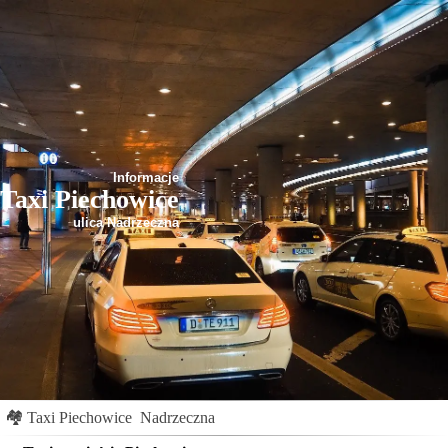
Informacje
Taxi Piechowice
ulica Nadrzeczna
🏘
Taxi Piechowice
Nadrzeczna