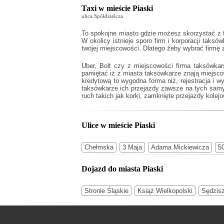
Taxi w mieście Piaski
ulica Spółdzielcza
To spokojne miasto gdzie możesz skorzystać z f
W okolicy istnieje sporo firm i korporacji taksó
twojej miejscowości. Dlatego żeby wybrać firmę
Uber, Bolt czy z miejscowości firma taksówkar
pamiętać iż z miasta taksówkarze znają miejsc
kredytową to wygodna forma niż, rejestracja i 
taksówkarze ich przejazdy zawsze na tych samyc
ruch takich jak korki, zamknięte przejazdy kolejo
Ulice w mieście Piaski
Chełmska
3 Maja
Adama Mickiewicza
50
Dojazd do miasta Piaski
Stronie Śląskie
Książ Wielkopolski
Sędzis