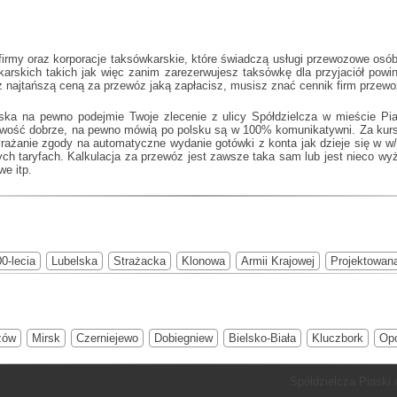
irmy oraz korporacje taksówkarskie, które świadczą usługi przewozowe osób 
wkarskich takich jak
więc zanim zarezerwujesz taksówkę dla przyjaciół powin
 z najtańszą ceną za przewóz jaką zapłacisz, musisz znać cennik firm przew
ska na pewno podejmie Twoje zlecenie z ulicy Spółdzielcza w mieście Pia
owość dobrze, na pewno mówią po polsku są w 100% komunikatywni. Za kurs
wyrażanie zgody na automatyczne wydanie gotówki z konta jak dzieje się w 
h taryfach. Kalkulacja za przewóz jest zawsze taka sam lub jest nieco wy
we itp.
0-lecia
Lubelska
Strażacka
Klonowa
Armii Krajowej
Projektowan
zów
Mirsk
Czerniejewo
Dobiegniew
Bielsko-Biała
Kluczbork
Op
Spółdzielcza Piaski