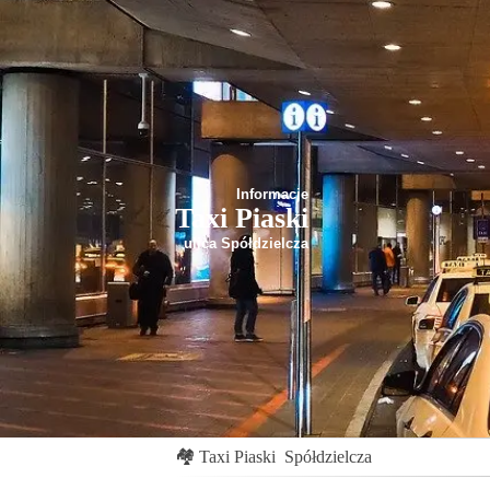
Informacje
Taxi Piaski
ulica Spółdzielcza
🏘
Taxi Piaski
Spółdzielcza