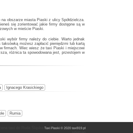
na obszarze miasta Piaski z ulicy Spółdzielcza.
ieneś się zorientować jakie firmy dostępne są w
ozowych w mieście Piaski.
ski wybór firmy należy do ciebie. Warto jednak
 taksówką możesz zapłacić pieniędzmi lub kartą
w/w firmach. Wiec wiesz że
taxi Piaski
i miejscowi
ższa, różnica ta spowodowana jest, przestojem w
a
Ignacego Krasickiego
ole
Rumia
 cena taxi do Ruda Śląska
Taxi Piaski © 2020 taxi919.pl
sitemap