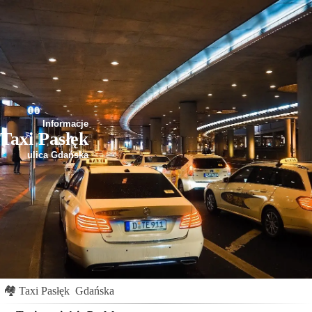
Informacje
Taxi Pasłęk
ulica Gdańska
🏘
Taxi Pasłęk
Gdańska