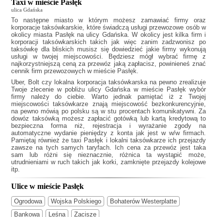
Taxi w mieście Pasłęk
ulica Gdańska
To następne miasto w którym możesz zamawiać firmy oraz
korporacje taksówkarskie, które świadczą usługi przewozowe osób w
okolicy miasta Pasłęk na ulicy Gdańska. W okolicy jest kilka firm i
korporacji taksówkarskich takich jak
więc zanim zadzwonisz po
taksówkę dla bliskich musisz się dowiedzieć jakie firmy wykonują
usługi w twojej miejscowości. Będziesz mógł wybrać firmę z
najkorzystniejszą ceną za przewóz jaką zapłacisz, powinieneś znać
cennik firm przewozowych w mieście Pasłęk.
Uber, Bolt czy lokalna korporacja taksówkarska na pewno zrealizuje
Twoje zlecenie w pobliżu ulicy Gdańska w mieście Pasłęk wybór
firmy należy do ciebie. Warto jednak pamiętać iż z Twojej
miejscowości taksówkarze znają miejscowość bezkonkurencyjnie,
na pewno mówią po polsku są w stu procentach komunikatywni. Za
dowóz taksówką możesz zapłacić gotówką lub kartą kredytową to
bezpieczna forma niż, rejestracja i wyrażanie zgody na
automatyczne wydanie pieniędzy z konta jak jest w w/w firmach.
Pamiętaj również że
taxi Pasłęk
i lokalni taksówkarze ich przejazdy
zawsze na tych samych taryfach. Ich cena za przewóz jest taka
sam lub różni się nieznacznie, różnica ta wystąpić może,
utrudnieniami w ruch takich jak korki, zamknięte przejazdy kolejowe
itp.
Ulice w mieście Pasłęk
Ogrodowa
Wojska Polskiego
Bohaterów Westerplatte
Bankowa
Leśna
Zacisze