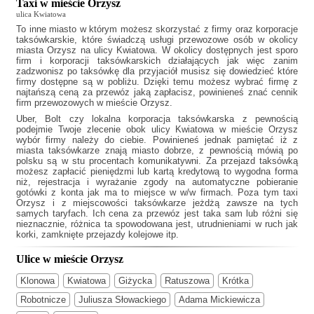
Taxi w mieście Orzysz
ulica Kwiatowa
To inne miasto w którym możesz skorzystać z firmy oraz korporacje
taksówkarskie, które świadczą usługi przewozowe osób w okolicy
miasta Orzysz na ulicy Kwiatowa. W okolicy dostępnych jest sporo
firm i korporacji taksówkarskich działających jak
więc zanim
zadzwonisz po taksówkę dla przyjaciół musisz się dowiedzieć które
firmy dostępne są w pobliżu. Dzięki temu możesz wybrać firmę z
najtańszą ceną za przewóz jaką zapłacisz, powinieneś znać cennik
firm przewozowych w mieście Orzysz.
Uber, Bolt czy lokalna korporacja taksówkarska z pewnością
podejmie Twoje zlecenie obok ulicy Kwiatowa w mieście Orzysz
wybór firmy należy do ciebie. Powinieneś jednak pamiętać iż z
miasta taksówkarze znają miasto dobrze, z pewnością mówią po
polsku są w stu procentach komunikatywni. Za przejazd taksówką
możesz zapłacić pieniędzmi lub kartą kredytową to wygodna forma
niż, rejestracja i wyrażanie zgody na automatyczne pobieranie
gotówki z konta jak ma to miejsce w w/w firmach. Poza tym
taxi
Orzysz
i z miejscowości taksówkarze jeżdżą zawsze na tych
samych taryfach. Ich cena za przewóz jest taka sam lub różni się
nieznacznie, różnica ta spowodowana jest, utrudnieniami w ruch jak
korki, zamknięte przejazdy kolejowe itp.
Ulice w mieście Orzysz
Klonowa
Kwiatowa
Giżycka
Ratuszowa
Krótka
Robotnicze
Juliusza Słowackiego
Adama Mickiewicza