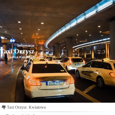
Informacje
Taxi Orzysz
ulica Kwiatowa
🏘
Taxi Orzysz
Kwiatowa