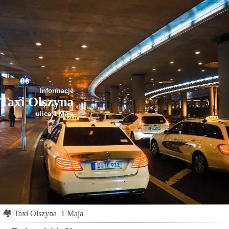
Informacje
Taxi Olszyna
ulica 1 Maja
🏘
Taxi Olszyna
1 Maja