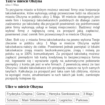
Taxi w mieście Olszyna
ulica 1 Maja
To przyjazne miasto w którym możesz wezwać firmy oraz korporacje
taksówkarskie, które wykonują usługi przewozowe ludzi na obszarze
miasta Olszyna w pobliżu ulicy 1 Maja. W mieście dostępnych jest
wiele firm i korporacji taksówkarskich podobnych do
dlatego zanim
zadzwonisz po taksówkę dla przyjaciół powinieneś się poinformować
jakie firmy wykonują usługi w twojej miejscowości. Będziesz mógł
wybrać firmę z najlepszą ceną za przejazd jaką zapłacisz,
powinieneś znać cennik firm przewozowych w mieście Olszyna.
Uber, Bolt czy z miasta firma taksówkarska na pewno wykona Twoje
zlecenie w pobliżu ulicy 1 Maja w mieście Olszyna wybór
taksówkarza należy do ciebie. Powinieneś jednak pamiętać iż lokalni
taksówkarze znają miasto bezkonkurencyjnie, znają i mówią po
polsku są w 100% komunikatywni. Za przejazd taksówką możesz
zapłacić pieniędzmi lub kartą kredytową to bezpieczniejsza forma
niż, logowanie się i wyrażanie zgody na automatyczne pobieranie
pieniędzy z konta jak jest w w/w firmach. Z pewnością wiesz że
taxi
Olszyna
i lokalni taksówkarze ich przejazdy zawsze na tych samych
taryfach. Kalkulacja za przejazd jest taka sam lub zbliżona, różnica
ta wystąpić może, utrudnieniami w ruch takich jak korki, zamknięte
przejazdy kolejowe itp.
Ulice w mieście Olszyna
Fryderyka Chopina
Górna
Henryka Sienkiewicza
3 Maja
Szkolna
Marii Skłodowskiej-Curie
Legnicka
Parkowa