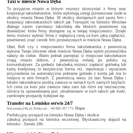
Taxi w mieście Nowa Dęba
To przyjazne miasto w którym możesz skorzystać z firmy oraz
korporacje taksówkarskie, które wykonują usługi przewozowe osób w
okolicy miasta Nowa Dęba. W okolicy dostępnych jest sporo firm i
korporacji taksówkarskich takich jak
Transport na lotnisko Wrocław
dlatego zanim zamówisz taksówkę dla bliskich powinieneś się
dowiedzieć które firmy dostępne są w twojej miejscowości. Dzięki
temu możesz wybrać firmę z najlepszą ceną za kurs jaką zapłacisz,
powinieneś znać cennik firm przewozowych w mieście Nowa Dęba.
Uber, Bolt czy z miejscowości firma taksówkarska z pewnością
wykona Twoje zlecenie obok mieście Nowa Dęba wybór przewoźnika
należy do ciebie. Warto jednak pamiętać iż miejscowi taksówkarze
znają miasto dobrze, z pewnością mówią po polsku są
komunikatywni. Za podwóz taksówką możesz zapłacić gotówką lub
kartą kredytową to bezpieczna forma niż, rejestracja i wyrażanie
przyzwolenia na automatyczne pobranie gotówki z konta jak ma to
miejsce w w/w firmach. Z pewnością wiesz że
taxi Nowa Dęba
i
lokalni taksówkarze jeżdżą zawsze w ramach tych samych taryfach.
Ich cena za kurs jest zawsze taka sam lub różni się nieznacznie,
różnica ta spowodowana jest, utrudnieniami w ruch takich jak korki,
zamknięte przejazdy kolejowe itp.
Transfer na Lotnisko serwis 24/7
Mapa
NaLotnisko24h.pl, Polska tel.: +48 880 307 773,
Perfekcyjny
przejazd na lotnisko Nowa Dęba
i okolice
zabukuj przejazd na lotniska wcześniej. Błyskawiczny dojazd na
lotnisko - Serwis 24h.