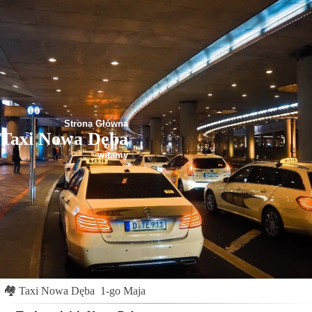
Strona Główna
Taxi Nowa Dęba
witamy
🏘
Taxi Nowa Dęba
1-go Maja