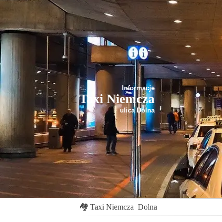
Informacje
Taxi Niemcza
ulica Dolna
🏘
Taxi Niemcza
Dolna