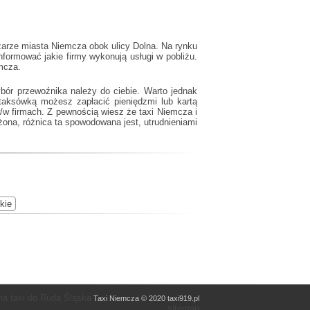
zarze miasta Niemcza obok ulicy Dolna. Na rynku
formować jakie firmy wykonują usługi w pobliżu.
mcza.
bór przewoźnika należy do ciebie. Warto jednak
taksówką możesz zapłacić pieniędzmi lub kartą
 w/w firmach. Z pewnością wiesz że
taxi Niemcza
i
ona, różnica ta spowodowana jest, utrudnieniami
kie
a taxi do Ruda Śląska
Taxi Niemcza © 2020 taxi919.pl
sitemap