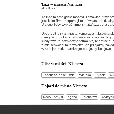
Taxi w mieście Niemcza
ulica Dolna
To inne miasto gdzie możesz zamawiać firmy ora
jest kilka firm i korporacji taksówkarskich dział
Dlatego żeby wybrać firmę z najtańszą ceną za 
Uber, Bolt czy z miasta korporacja taksówkars
pamiętać iż lokalni taksówkarze znają okolic
kredytową to bezpieczna forma niż, rejestracja
z miejscowości taksówkarze ich przejazdy zawsz
w ruch jak korki, zamknięte przejazdy kolejowe it
Ulice w mieście Niemcza
Tadeusza Kościuszki
Wiejska
Rynek
Wr
Dojazd do miasta Niemcza
Nowy Tomyśl
Kępno
Bełchatów
Wyrzys