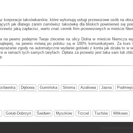
z korporacje taksówkarskie, które wykonują usługi przewozowe osób na obs
ających jak
dlatego zanim zamówisz taksówkę dla bliskich powinieneś się poin
przewóz jaką zapłacisz, warto znać cennik firm przewozowych w mieście Nie
ka na pewno podejmie Twoje zlecenie na ulicy Dolna w mieście Niemcza wy
ę najlepiej, na pewno mówią po polsku są w 100% komunikatywni. Za kurs 
 i wyrażanie zgody na automatyczne wydanie gotówki z konta jak działa to w
e w ramach tych samych taryfach. Opłata za przewóz jest taka sam lub zbliż
p.
ocławska
Dębowa
Gumińska
Stroma
Azaliowa
Jasna
Podmiejs
k
Golub-Dobrzyń
Świdwin
Myszków
Trzciel
Tuchów
Witkowo
Dolna Niemcza cen