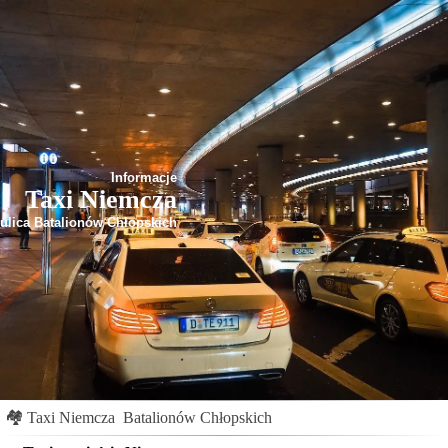
Informacje
Taxi Niemcza
ulica Batalionów Chłopskich
🏘
Taxi Niemcza
Batalionów Chłopskich