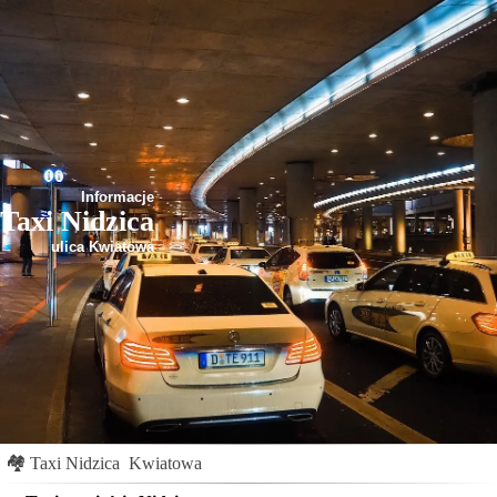
Informacje
Taxi Nidzica
ulica Kwiatowa
🏘
Taxi Nidzica
Kwiatowa