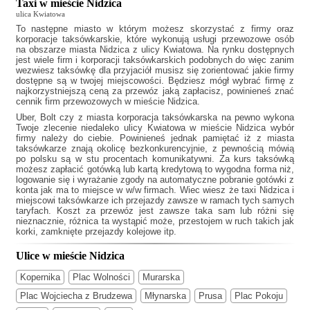
Taxi w mieście Nidzica
ulica Kwiatowa
To następne miasto w którym możesz skorzystać z firmy oraz
korporacje taksówkarskie, które wykonują usługi przewozowe osób
na obszarze miasta Nidzica z ulicy Kwiatowa. Na rynku dostępnych
jest wiele firm i korporacji taksówkarskich podobnych do
więc zanim
wezwiesz taksówkę dla przyjaciół musisz się zorientować jakie firmy
dostępne są w twojej miejscowości. Będziesz mógł wybrać firmę z
najkorzystniejszą ceną za przewóz jaką zapłacisz, powinieneś znać
cennik firm przewozowych w mieście Nidzica.
Uber, Bolt czy z miasta korporacja taksówkarska na pewno wykona
Twoje zlecenie niedaleko ulicy Kwiatowa w mieście Nidzica wybór
firmy należy do ciebie. Powinieneś jednak pamiętać iż z miasta
taksówkarze znają okolicę bezkonkurencyjnie, z pewnością mówią
po polsku są w stu procentach komunikatywni. Za kurs taksówką
możesz zapłacić gotówką lub kartą kredytową to wygodna forma niż,
logowanie się i wyrażanie zgody na automatyczne pobranie gotówki z
konta jak ma to miejsce w w/w firmach. Wiec wiesz że
taxi Nidzica
i
miejscowi taksówkarze ich przejazdy zawsze w ramach tych samych
taryfach. Koszt za przewóz jest zawsze taka sam lub różni się
nieznacznie, różnica ta wystąpić może, przestojem w ruch takich jak
korki, zamknięte przejazdy kolejowe itp.
Ulice w mieście Nidzica
Kopernika
Plac Wolności
Murarska
Plac Wojciecha z Brudzewa
Młynarska
Prusa
Plac Pokoju