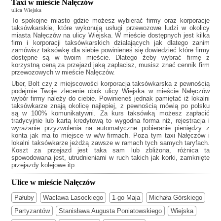
Taxi w mieście Nałęczów
ulica Wiejska
To spokojne miasto gdzie możesz wybierać firmy oraz korporacje
taksówkarskie, które wykonują usługi przewozowe ludzi w okolicy
miasta Nałęczów na ulicy Wiejska. W mieście dostępnych jest kilka
firm i korporacji taksówkarskich działających jak
dlatego zanim
zamówisz taksówkę dla siebie powinieneś się dowiedzieć które firmy
dostępne są w twoim mieście. Dlatego żeby wybrać firmę z
korzystną ceną za przejazd jaką zapłacisz, musisz znać cennik firm
przewozowych w mieście Nałęczów.
Uber, Bolt czy z miejscowości korporacja taksówkarska z pewnością
podejmie Twoje zlecenie obok ulicy Wiejska w mieście Nałęczów
wybór firmy należy do ciebie. Powinieneś jednak pamiętać iż lokalni
taksówkarze znają okolicę najlepiej, z pewnością mówią po polsku
są w 100% komunikatywni. Za kurs taksówką możesz zapłacić
tradycyjnie lub kartą kredytową to wygodna forma niż, rejestracja i
wyrażanie przyzwolenia na automatyczne pobieranie pieniędzy z
konta jak ma to miejsce w w/w firmach. Poza tym
taxi Nałęczów
i
lokalni taksówkarze jeżdżą zawsze w ramach tych samych taryfach.
Koszt za przejazd jest taka sam lub zbliżona, różnica ta
spowodowana jest, utrudnieniami w ruch takich jak korki, zamknięte
przejazdy kolejowe itp.
Ulice w mieście Nałęczów
Pałuby
Wacława Lasockiego
1-go Maja
Michała Górskiego
Partyzantów
Stanisława Augusta Poniatowskiego
Wiejska