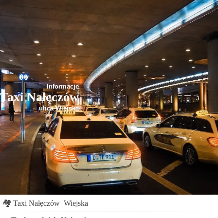
Informacje
Taxi Nałęczów
ulica Wiejska
🏘
Taxi Nałęczów
Wiejska