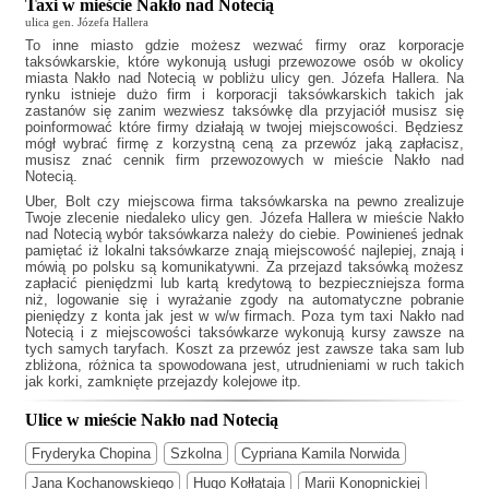
Taxi w mieście Nakło nad Notecią
ulica gen. Józefa Hallera
To inne miasto gdzie możesz wezwać firmy oraz korporacje
taksówkarskie, które wykonują usługi przewozowe osób w okolicy
miasta Nakło nad Notecią w pobliżu ulicy gen. Józefa Hallera. Na
rynku istnieje dużo firm i korporacji taksówkarskich takich jak
zastanów się zanim wezwiesz taksówkę dla przyjaciół musisz się
poinformować które firmy działają w twojej miejscowości. Będziesz
mógł wybrać firmę z korzystną ceną za przewóz jaką zapłacisz,
musisz znać cennik firm przewozowych w mieście Nakło nad
Notecią.
Uber, Bolt czy miejscowa firma taksówkarska na pewno zrealizuje
Twoje zlecenie niedaleko ulicy gen. Józefa Hallera w mieście Nakło
nad Notecią wybór taksówkarza należy do ciebie. Powinieneś jednak
pamiętać iż lokalni taksówkarze znają miejscowość najlepiej, znają i
mówią po polsku są komunikatywni. Za przejazd taksówką możesz
zapłacić pieniędzmi lub kartą kredytową to bezpieczniejsza forma
niż, logowanie się i wyrażanie zgody na automatyczne pobranie
pieniędzy z konta jak jest w w/w firmach. Poza tym
taxi Nakło nad
Notecią
i z miejscowości taksówkarze wykonują kursy zawsze na
tych samych taryfach. Koszt za przewóz jest zawsze taka sam lub
zbliżona, różnica ta spowodowana jest, utrudnieniami w ruch takich
jak korki, zamknięte przejazdy kolejowe itp.
Ulice w mieście Nakło nad Notecią
Fryderyka Chopina
Szkolna
Cypriana Kamila Norwida
Jana Kochanowskiego
Hugo Kołłątaja
Marii Konopnickiej