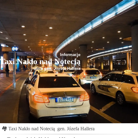
Informacje
Taxi Nakło nad Notecią
ulica gen. Józefa Hallera
🏘
Taxi Nakło nad Notecią
gen. Józefa Hallera