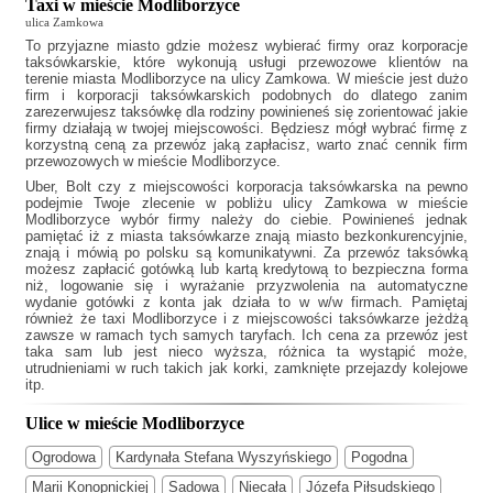
Taxi w mieście Modliborzyce
ulica Zamkowa
To przyjazne miasto gdzie możesz wybierać firmy oraz korporacje
taksówkarskie, które wykonują usługi przewozowe klientów na
terenie miasta Modliborzyce na ulicy Zamkowa. W mieście jest dużo
firm i korporacji taksówkarskich podobnych do
dlatego zanim
zarezerwujesz taksówkę dla rodziny powinieneś się zorientować jakie
firmy działają w twojej miejscowości. Będziesz mógł wybrać firmę z
korzystną ceną za przewóz jaką zapłacisz, warto znać cennik firm
przewozowych w mieście Modliborzyce.
Uber, Bolt czy z miejscowości korporacja taksówkarska na pewno
podejmie Twoje zlecenie w pobliżu ulicy Zamkowa w mieście
Modliborzyce wybór firmy należy do ciebie. Powinieneś jednak
pamiętać iż z miasta taksówkarze znają miasto bezkonkurencyjnie,
znają i mówią po polsku są komunikatywni. Za przewóz taksówką
możesz zapłacić gotówką lub kartą kredytową to bezpieczna forma
niż, logowanie się i wyrażanie przyzwolenia na automatyczne
wydanie gotówki z konta jak działa to w w/w firmach. Pamiętaj
również że
taxi Modliborzyce
i z miejscowości taksówkarze jeżdżą
zawsze w ramach tych samych taryfach. Ich cena za przewóz jest
taka sam lub jest nieco wyższa, różnica ta wystąpić może,
utrudnieniami w ruch takich jak korki, zamknięte przejazdy kolejowe
itp.
Ulice w mieście Modliborzyce
Ogrodowa
Kardynała Stefana Wyszyńskiego
Pogodna
Marii Konopnickiej
Sadowa
Niecała
Józefa Piłsudskiego