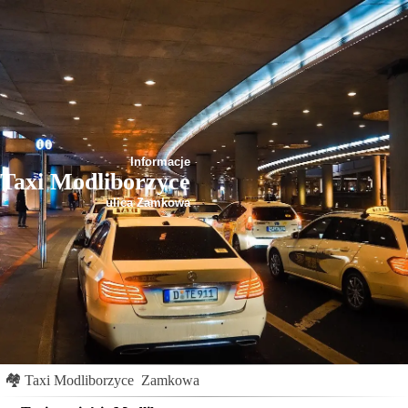
Informacje
Taxi Modliborzyce
ulica Zamkowa
🏘
Taxi Modliborzyce
Zamkowa