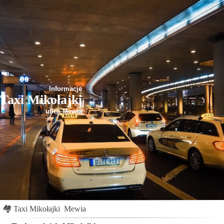
Informacje
Taxi Mikołajki
ulica Mewia
🏘
Taxi Mikołajki
Mewia