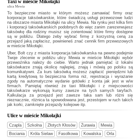
Taxi w mieście Mikołajki
ulica Mewia
To bezpieczne miasto w którym możesz zamawiać firmy oraz
korporacje taksówkarskie, które świadczą usługi przewozowe ludzi
na obszarze miasta Mikołajki na ulicy Mewia. Na rynku jest kilka firm
i korporacji taksówkarskich podobnych do
więc zanim zarezerwujesz
taksówkę dla rodziny musisz się zorientować które firmy dostępne
są w pobliżu. Dlatego żeby wybrać firmę z korzystną ceną za
przejazd jaką zapłacisz, powinieneś znać cennik firm przewozowych
w mieście Mikołajki.
Uber, Bolt czy z miasta korporacja taksówkarska na pewno podejmie
Twoje zlecenie w pobliżu ulicy Mewia w mieście Mikołajki wybór
przewoźnika należy do ciebie. Warto jednak pamiętać iż lokalni
taksówkarze znają okolicę najlepiej, znają i mówią po polsku są
komunikatywni. Za kurs taksówką możesz zapłacić pieniędzmi lub
kartą kredytową to bezpieczna forma niż, rejestracja i wyrażanie
zgody na automatyczne wydanie gotówki z konta jak jest w w/w
firmach. Pamiętaj również że
taxi Mikołajki
i z miejscowości
taksówkarze wykonują kursy zawsze na tych samych taryfach.
Kalkulacja za przejazd jest zawsze taka sam lub różni się
nieznacznie, różnica ta spowodowana jest, przestojem w ruch takich
jak korki, zamknięte przejazdy kolejowe itp.
Ulice w mieście Mikołajki
Czapla
Szkolna
Złotych Kłosów
Żurawia
Mewia
Bociania
Króla Sielaw
Fasolkowa
Kowalska
Orla