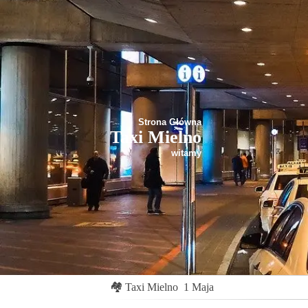
Strona Główna
Taxi Mielno
witamy
🏘
Taxi Mielno
1 Maja