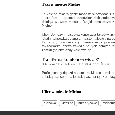
Taxi w mieście Mielno
To kolejne miasto gdzie możesz skorzystać z fi
sporo firm i korporacji taksówkarskich podobn
działają w twoim mieście. Dzięki temu możesz
Mielno.
Uber, Bolt czy miejscowa korporacja taksówkars
lokalni taksówkarze znają miasto najlepiej, na
forma niż, logowanie się i wyrażanie przyzwo
taksówkarze jeżdżą zawsze na tych samych tary
zamknięte przejazdy kolejowe itp.
Transfer na Lotnisko serwis 24/7
Mapa
NaLotnisko24h.pl, Polska tel.: +48 880 307 773,
Profesjonalny
dojazd na lotnisko Mielno
i okolice
zabukuj transport na lotniska wcześniej. Perfekc
Ulice w mieście Mielno
Klonowa
Okrężna
Bursztynowa
Podgórn