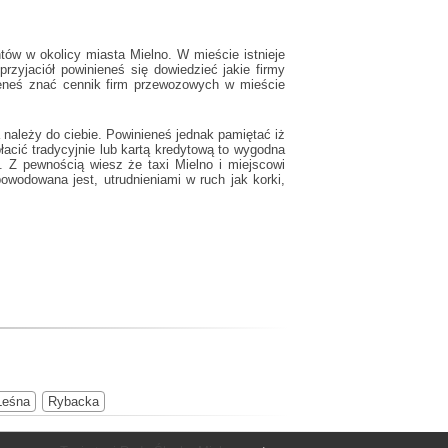
tów w okolicy miasta Mielno. W mieście istnieje
rzyjaciół powinieneś się dowiedzieć jakie firmy
ieneś znać cennik firm przewozowych w mieście
należy do ciebie. Powinieneś jednak pamiętać iż
acić tradycyjnie lub kartą kredytową to wygodna
ch. Z pewnością wiesz że
taxi Mielno
i miejscowi
wodowana jest, utrudnieniami w ruch jak korki,
Leśna
Rybacka