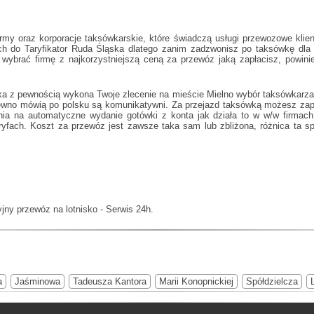
rmy oraz korporacje taksówkarskie, które świadczą usługi przewozowe klien
ych do
Taryfikator Ruda Śląska
dlatego zanim zadzwonisz po taksówkę dla p
 wybrać firmę z najkorzystniejszą ceną za przewóz jaką zapłacisz, powin
ka z pewnością wykona Twoje zlecenie na mieście Mielno wybór taksówkarza 
 pewno mówią po polsku są komunikatywni. Za przejazd taksówką możesz zapł
lenia na automatyczne wydanie gotówki z konta jak działa to w w/w firma
fach. Koszt za przewóz jest zawsze taka sam lub zbliżona, różnica ta spo
yjny przewóz na lotnisko - Serwis 24h.
a
Jaśminowa
Tadeusza Kantora
Marii Konopnickiej
Spółdzielcza