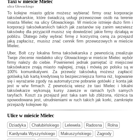
Taxi w mieście Mielec
ulica Głowackiego
To kolejne miasto gdzie możesz wybierać firmy oraz korporacje
taksówkarskie, które świadczą usługi przewozowe osób na terenie
miasta Mielec na ulicy Głowackiego. W mieście istnieje dużo firm i
korporacji taksówkarskich takich jak
zastanów się zanim wezwiesz
taksówkę dla przyjaciół musisz się dowiedzieć jakie firmy działają w
pobliżu. Dlatego żeby wybrać firmę z korzystną ceną za przejazd
jaką zapłacisz, musisz znać cennik firm przewozowych w mieście
Mielec.
Uber, Bolt czy lokalna firma taksówkarska z pewnością zrealizuje
Twoje zlecenie niedaleko ulicy Głowackiego w mieście Mielec wybór
firmy należy do ciebie. Powinieneś jednak pamiętać iż miejscowi
taksówkarze znają miasto najlepiej, znają i mówią po polsku są w
100% komunikatywni. Za przewóz taksówką możesz zapłacić
gotówką lub kartą kredytową to bezpieczniejsza forma niż, logowanie
się i wyrażanie zgody na automatyczne pobranie gotówki z konta jak
jest w w/w firmach. Z pewnością wiesz że
taxi Mielec
i lokalni
taksówkarze wykonują kursy zawsze w ramach tych samych
taryfach. Koszt za przejazd jest taka sam lub zbliżona, różnica ta
spowodowana jest, utrudnieniami w ruch takich jak korki, zamknięte
przejazdy kolejowe itp.
Ulice w mieście Mielec
Dziadyka
Chałubińskiego
Lelewela
Radosna
Rolna
Kardynała Wyszyńskiego
Makuszyńskiego
Zagrody