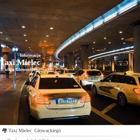
Informacje
Taxi Mielec
ulica Głowackiego
🏘
Taxi Mielec
Głowackiego