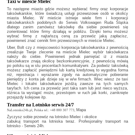
Taxi w mieście Mielec
To następne miasto gdzie możesz wybierać firmy oraz korporacje
taksówkarskie, które świadczą usługi przewozowe osób w okolicy
miasta Mielec. W mieście istnieje wiele firm i korporacji
taksówkarskich podobnych do
Serwis Volkswagen Ruda Śląska
dlatego zanim zamówisz taksówkę dla siebie powinieneś się
zorientować które firmy działają w pobliżu. Dzięki temu możesz
wybrać firmę z najtańszą ceną za przewóz jaką zapłacisz,
powinieneś znać cennik firm przewozowych w mieście Mielec.
Uber, Bolt czy z miejscowości korporacja taksówkarska z pewnością
zrealizuje Twoje zlecenie na mieście Mielec wybór taksówkarza
należy do ciebie. Powinieneś jednak pamiętać iż z miasta
taksówkarze znają okolicę bezkonkurencyjnie, z pewnością mówią
po polsku są w stu procentach komunikatywni. Za podwóz taksówką
możesz zapłacić pieniędzmi lub kartą kredytową to wygodna forma
niż, rejestracja i wyrażanie zgody na automatyczne pobieranie
pieniędzy z konta jak dzieje się w w/w firmach. Wiec wiesz że
taxi
Mielec
i lokalni taksówkarze jeżdżą zawsze na tych samych
taryfach. Ich cena za przewóz jest taka sam lub jest nieco wyższa,
różnica ta wystąpić może, przestojem w ruch jak korki, zamknięte
przejazdy kolejowe itp.
Transfer na Lotnisko serwis 24/7
Mapa
NaLotnisko24h.pl, Polska tel.: +48 880 307 773,
Życzysz sobie
przewóz na lotnisko Mielec
i okolice
zabukuj transport na lotniska teraz. Profesjonalny transport na
lotnisko - Serwis 24h.