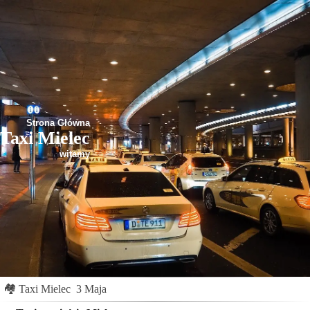
Strona Główna
Taxi Mielec
witamy
🏘
Taxi Mielec
3 Maja