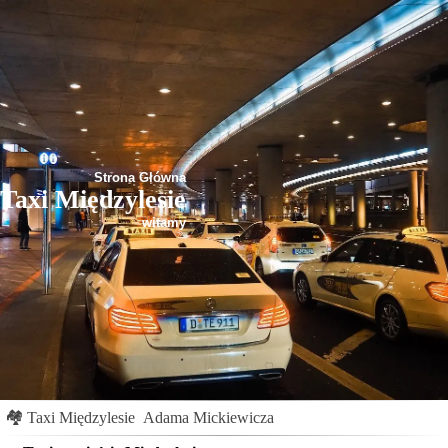
Strona Główna
Taxi Międzylesie
witamy
🏘
Taxi Międzylesie
Adama Mickiewicza