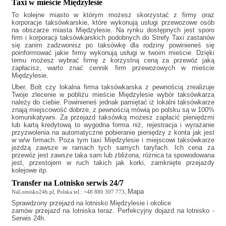
Taxi w mieście Międzylesie
To kolejne miasto w którym możesz skorzystać z firmy oraz
korporacje taksówkarskie, które wykonują usługi przewozowe osób
na obszarze miasta Międzylesie. Na rynku dostępnych jest sporo
firm i korporacji taksówkarskich podobnych do
Strefy Taxi
zastanów
się zanim zadzwonisz po taksówkę dla rodziny powinieneś się
poinformować jakie firmy wykonują usługi w twoim mieście. Dzięki
temu możesz wybrać firmę z korzystną ceną za przewóz jaką
zapłacisz, warto znać cennik firm przewozowych w mieście
Międzylesie.
Uber, Bolt czy lokalna firma taksówkarska z pewnością zrealizuje
Twoje zlecenie w pobliżu mieście Międzylesie wybór taksówkarza
należy do ciebie. Powinieneś jednak pamiętać iż lokalni taksówkarze
znają miejscowość dobrze, z pewnością mówią po polsku są w 100%
komunikatywni. Za przejazd taksówką możesz zapłacić pieniędzmi
lub kartą kredytową to wygodna forma niż, rejestracja i wyrażanie
przyzwolenia na automatyczne pobieranie pieniędzy z konta jak jest
w w/w firmach. Poza tym
taxi Międzylesie
i miejscowi taksówkarze
jeżdżą zawsze w ramach tych samych taryfach. Ich cena za
przewóz jest zawsze taka sam lub zbliżona, różnica ta spowodowana
jest, przestojem w ruch takich jak korki, zamknięte przejazdy
kolejowe itp.
Transfer na Lotnisko serwis 24/7
Mapa
NaLotnisko24h.pl, Polska tel.: +48 880 307 773,
Sprawdzony
przejazd na lotnisko Międzylesie
i okolice
zamów przejazd na lotniska teraz. Perfekcyjny dojazd na lotnisko -
Serwis 24h.