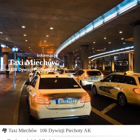
Informacje
Taxi Miechów
ulica 106 Dywizji Piechoty AK
🏘
Taxi Miechów
106 Dywizji Piechoty AK