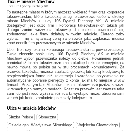
Taxi w mieście Miechów
ulica 106 Dywizji Piechoty AK
To następne miasto w którym możesz wybierać firmy oraz korporacje
taksówkarskie, które świadczą usługi przewozowe osób w okolicy
miasta Miechów z ulicy 106 Dywizji Piechoty AK. W mieście
dostępnych jest dużo firm i korporacji taksówkarskich takich jak
dlatego zanim wezwiesz taksówkę dla bliskich powinieneś się
zorientować jakie firmy działają w twoim mieście. Dlatego żeby
wybrać firmę z najtańszą ceną za przewóz jaką zapłacisz, musisz
znać cennik firm przewozowych w mieście Miechów.
Uber, Bolt czy lokalna korporacja taksówkarska na pewno zrealizuje
Twoje zlecenie obok ulicy 106 Dywizji Piechoty AK w mieście
Miechów wybór przewoźnika należy do ciebie. Powinieneś jednak
pamiętać iż lokalni taksówkarze znają okolicę bezkonkurencyjnie, na
pewno mówią po polsku są w stu procentach komunikatywni. Za
przewóz taksówką możesz zapłacić gotówką lub kartą kredytową to
bezpieczniejsza forma niż, rejestracja i wyrażanie przyzwolenia na
automatyczne pobranie pieniędzy z konta jak ma to miejsce w w/w
firmach. Poza tym
taxi Miechów
i lokalni taksówkarze jeżdżą zawsze
w ramach tych samych taryfach. Koszt za przewóz jest zawsze taka
sam lub jest nieco wyższa, różnica ta wystąpić może, utrudnieniami
w ruch jak korki, zamknięte przejazdy kolejowe itp.
Ulice w mieście Miechów
Służba Polsce
Słoneczna
Osiedle gen. Władysława Sikorskiego
Wojciecha Głowackiego