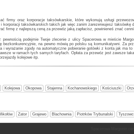
 firmy oraz korporacje taksówkarskie, które wykonują usługi przewozo
 i korporacji taksówkarskich takich jak
więc zanim zarezerwujesz taksówkę dl
rać firmę z najlepszą ceną za przewóz jaką zapłacisz, powinieneś znać cenn
z pewnością podejmie Twoje zlecenie z ulicy Spacerowa w mieście Margon
cę bezkonkurencyjnie, na pewno mówią po polsku są komunikatywni. Za prz
cja i wyrażanie zgody na automatyczne pobieranie gotówki z konta jak ma t
zawsze w ramach tych samych taryfach. Opłata za przewóz jest zawsze taka
przejazdy kolejowe itp.
Kolejowa
Okopowa
Stajenna
Kochanowskiego
Kościuszki
Orz
Mikołów
Zator
Grajewo
Blachownia
Piotrków Trybunalski
Tyszowc
Spacerowa Margonin cen