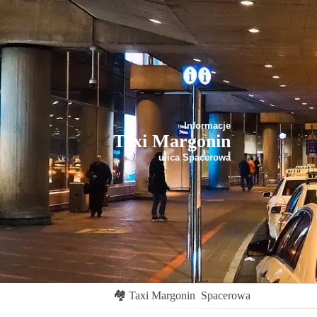
Informacje
Taxi Margonin
ulica Spacerowa
🏘
Taxi Margonin
Spacerowa