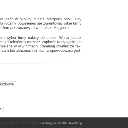
we osób w okolicy miasta Margonin obok ulicy
a rodziny powinieneś się zorientować jakie firmy
ik firm przewozowych w mieście Margonin.
in wybór firmy należy do ciebie. Warto jednak
ejazd taksówką możesz zapłacić tradycyjnie lub
o miejsce w w/w firmach. Pamiętaj również że
taxi
 sam lub zbliżona, różnica ta spowodowana jest,
eszkowej
e
a taxi do Ruda Śląska
Taxi Margonin © 2020 taxi919.pl
sitemap