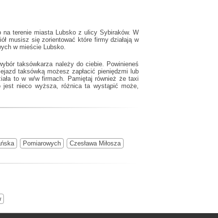
 na terenie miasta Lubsko z ulicy Sybiraków. W
ół musisz się zorientować które firmy działają w
owych w mieście Lubsko.
wybór taksówkarza należy do ciebie. Powinieneś
zejazd taksówką możesz zapłacić pieniędzmi lub
ziała to w w/w firmach. Pamiętaj również że
taxi
 jest nieco wyższa, różnica ta wystąpić może,
ańska
Pomiarowych
Czesława Miłosza
w