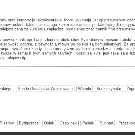
irmy oraz korporacje taksówkarskie, które wykonują usługi przewozowe osób
taksówkarskich takich jak
dlatego zanim zadzwonisz po taksówkę dla przyjaci
stniejszą ceną za kurs jaką zapłacisz, powinieneś znać cennik firm przewoz
a pewno zrealizuje Twoje zlecenie obok ulicy Sybiraków w mieście Lubsko 
miejscowość dobrze, z pewnością mówią po polsku są komunikatywni. Za pr
tracja i wyrażanie zgody na automatyczne wydanie pieniędzy z konta jak d
zawsze w ramach tych samych taryfach. Koszt za kurs jest taka sam lub
dy kolejowe itp.
rskiego
Rondo Osadników Wojskowych
Wesoła
Budziszyńska
Żag
Piastów
Bydgoszcz
Osiek
Czaplinek
Pasłęk
Suchań
Prószkó