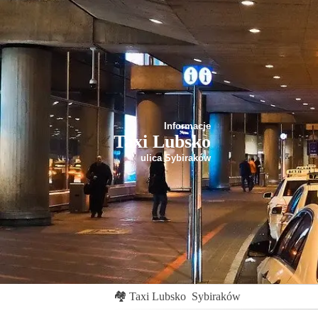
Informacje
Taxi Lubsko
ulica Sybiraków
🏘
Taxi Lubsko
Sybiraków