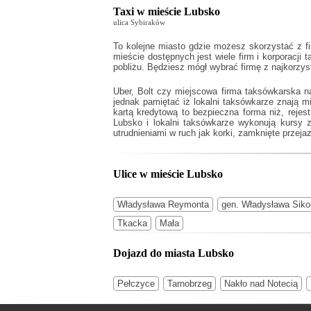
Taxi w mieście Lubsko
ulica Sybiraków
To kolejne miasto gdzie możesz skorzystać z f
mieście dostępnych jest wiele firm i korporacji 
pobliżu. Będziesz mógł wybrać firmę z najkorzy
Uber, Bolt czy miejscowa firma taksówkarska n
jednak pamiętać iż lokalni taksówkarze znają 
kartą kredytową to bezpieczna forma niż, rejes
Lubsko
i lokalni taksówkarze wykonują kursy 
utrudnieniami w ruch jak korki, zamknięte przejaz
Ulice w mieście Lubsko
Władysława Reymonta
gen. Władysława Siko
Tkacka
Mała
Dojazd do miasta Lubsko
Pełczyce
Tarnobrzeg
Nakło nad Notecią