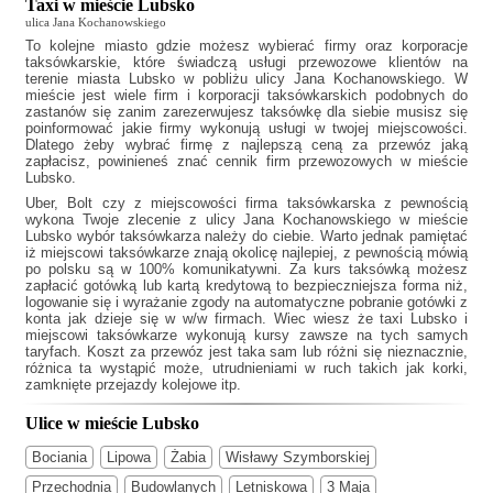
Taxi w mieście Lubsko
ulica Jana Kochanowskiego
To kolejne miasto gdzie możesz wybierać firmy oraz korporacje
taksówkarskie, które świadczą usługi przewozowe klientów na
terenie miasta Lubsko w pobliżu ulicy Jana Kochanowskiego. W
mieście jest wiele firm i korporacji taksówkarskich podobnych do
zastanów się zanim zarezerwujesz taksówkę dla siebie musisz się
poinformować jakie firmy wykonują usługi w twojej miejscowości.
Dlatego żeby wybrać firmę z najlepszą ceną za przewóz jaką
zapłacisz, powinieneś znać cennik firm przewozowych w mieście
Lubsko.
Uber, Bolt czy z miejscowości firma taksówkarska z pewnością
wykona Twoje zlecenie z ulicy Jana Kochanowskiego w mieście
Lubsko wybór taksówkarza należy do ciebie. Warto jednak pamiętać
iż miejscowi taksówkarze znają okolicę najlepiej, z pewnością mówią
po polsku są w 100% komunikatywni. Za kurs taksówką możesz
zapłacić gotówką lub kartą kredytową to bezpieczniejsza forma niż,
logowanie się i wyrażanie zgody na automatyczne pobranie gotówki z
konta jak dzieje się w w/w firmach. Wiec wiesz że
taxi Lubsko
i
miejscowi taksówkarze wykonują kursy zawsze na tych samych
taryfach. Koszt za przewóz jest taka sam lub różni się nieznacznie,
różnica ta wystąpić może, utrudnieniami w ruch takich jak korki,
zamknięte przejazdy kolejowe itp.
Ulice w mieście Lubsko
Bociania
Lipowa
Żabia
Wisławy Szymborskiej
Przechodnia
Budowlanych
Letniskowa
3 Maja