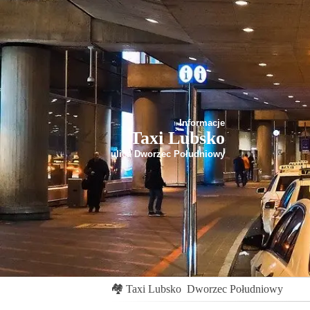
Informacje
Taxi Lubsko
ulica Dworzec Południowy
🏘
Taxi Lubsko
Dworzec Południowy