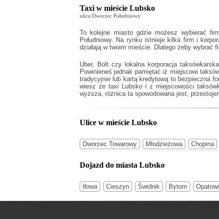
Taxi w mieście Lubsko
ulica Dworzec Południowy
To kolejne miasto gdzie możesz wybierać fir
Południowy. Na rynku istnieje kilka firm i korpo
działają w twoim mieście. Dlatego żeby wybrać f
Uber, Bolt czy lokalna korporacja taksówkarsk
Powinieneś jednak pamiętać iż miejscowi taksó
tradycyjnie lub kartą kredytową to bezpieczna f
wiesz że
taxi Lubsko
i z miejscowości taksówk
wyższa, różnica ta spowodowana jest, przestojem 
Ulice w mieście Lubsko
Dworzec Towarowy
Młodzieżowa
Chopina
Dojazd do miasta Lubsko
Iłowa
Cieszyn
Świdnik
Bytom
Opatow