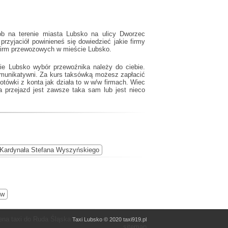
ób na terenie miasta Lubsko na ulicy Dworzec
zyjaciół powinieneś się dowiedzieć jakie firmy
k firm przewozowych w mieście Lubsko.
cie Lubsko wybór przewoźnika należy do ciebie.
omunikatywni. Za kurs taksówką możesz zapłacić
otówki z konta jak działa to w w/w firmach. Wiec
 przejazd jest zawsze taka sam lub jest nieco
Kardynała Stefana Wyszyńskiego
ów
na taxi do Ruda Śląska
Taxi Lubsko © 2020 taxi919.pl
sitemap