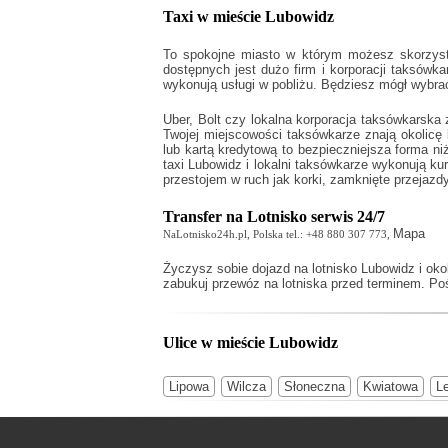
Taxi w mieście Lubowidz
To spokojne miasto w którym możesz skorzysta
dostępnych jest dużo firm i korporacji taksówka
wykonują usługi w pobliżu. Będziesz mógł wybra
Uber, Bolt czy lokalna korporacja taksówkarska 
Twojej miejscowości taksówkarze znają okolic
lub kartą kredytową to bezpieczniejsza forma ni
taxi Lubowidz
i lokalni taksówkarze wykonują ku
przestojem w ruch jak korki, zamknięte przejazdy
Transfer na Lotnisko serwis 24/7
Mapa
NaLotnisko24h.pl, Polska tel.: +48 880 307 773,
Życzysz sobie
dojazd na lotnisko Lubowidz
i oko
zabukuj przewóz na lotniska przed terminem. Poś
Ulice w mieście Lubowidz
Lipowa
Wilcza
Słoneczna
Kwiatowa
L