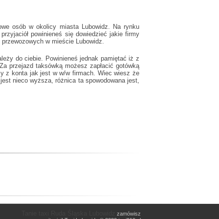
zowe osób w okolicy miasta Lubowidz. Na rynku
rzyjaciół powinieneś się dowiedzieć jakie firmy
rm przewozowych w mieście Lubowidz.
ależy do ciebie. Powinieneś jednak pamiętać iż z
 Za przejazd taksówką możesz zapłacić gotówką
zy z konta jak jest w w/w firmach. Wiec wiesz że
jest nieco wyższa, różnica ta spowodowana jest,
Tanie taxi Ruda Śląska Lubowidz
zamówisz