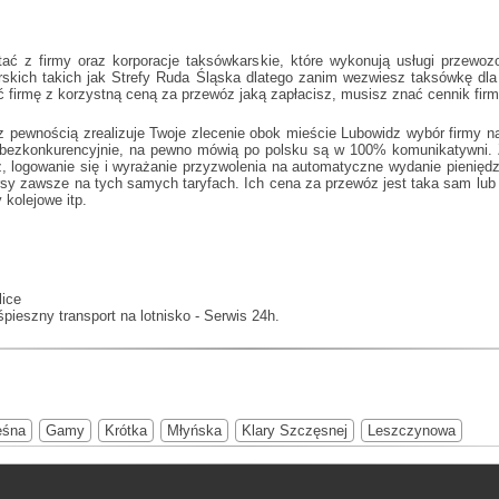
ć z firmy oraz korporacje taksówkarskie, które wykonują usługi przewo
rskich takich jak
Strefy Ruda Śląska
dlatego zanim wezwiesz taksówkę dla p
ć firmę z korzystną ceną za przewóz jaką zapłacisz, musisz znać cennik fi
z pewnością zrealizuje Twoje zlecenie obok mieście Lubowidz wybór firmy n
ę bezkonkurencyjnie, na pewno mówią po polsku są w 100% komunikatywni.
ż, logowanie się i wyrażanie przyzwolenia na automatyczne wydanie pienięd
rsy zawsze na tych samych taryfach. Ich cena za przewóz jest taka sam lub 
 kolejowe itp.
lice
pieszny transport na lotnisko - Serwis 24h.
eśna
Gamy
Krótka
Młyńska
Klary Szczęsnej
Leszczynowa