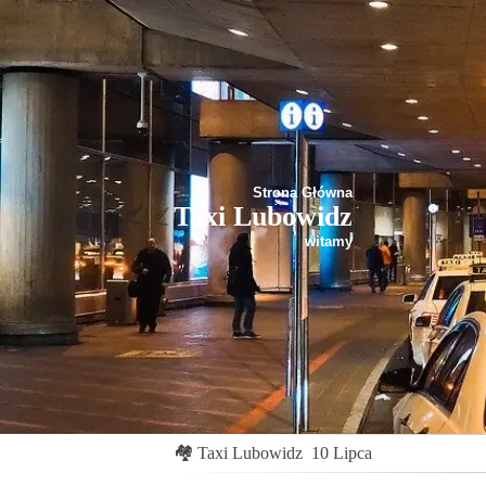
Strona Główna
Taxi Lubowidz
witamy
🏘
Taxi Lubowidz
10 Lipca