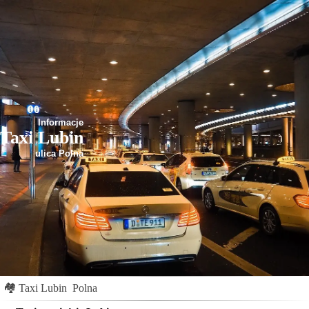
Informacje
Taxi Lubin
ulica Polna
🏘
Taxi Lubin
Polna