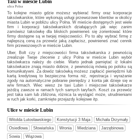
Taxi w mieście Lubin
ulica Polna
To kolejne miasto gdzie możesz wybierać firmy oraz korporacje
taksówkarskie, które wykonują usługi przewozowe klientów w okolicy
miasta Lubin w pobliżu ulicy Polna. W mieście dostępnych jest wiele
firm i korporacji taksówkarskich działających jak
więc zanim
zamówisz taksówkę dla bliskich powinieneś się zorientować które
firmy dostępne są w twojej miejscowości. Po to aby wybrać firmę z
najlepszą ceną za przewóz jaką zapłacisz, powinieneś znać cennik
firm przewozowych w mieście Lubin.
Uber, Bolt czy z miejscowości firma taksówkarska z pewnością
zrealizuje Twoje zlecenie z ulicy Polna w mieście Lubin wybór
taksówkarza należy do ciebie. Warto jednak pamiętać iż lokalni
taksówkarze znają miasto dobrze, z pewnością mówią po polsku są
komunikatywni. Za dowóz taksówką możesz zapłacić pieniędzmi lub
kartą kredytową to bezpieczna forma niż, rejestracja i wyrażanie
zgody na automatyczne pobranie pieniędzy z konta jak dzieje się w
w/w firmach. Wiec wiesz że
taxi Lubin
i miejscowi taksówkarze
jeżdżą zawsze w ramach tych samych taryfach. Koszt za przewóz
jest taka sam lub zbliżona, różnica ta wystąpić może, utrudnieniami
w ruch jak korki, zamknięte przejazdy kolejowe itp.
Ulice w mieście Lubin
Witolda Lutosławskiego
Konstytucji 3 Maja
Michała Drzymały
Osiedlowa
Słowiańska
Wronia
Miedziana
Jarzębinowa
Sowia
Wiązowa