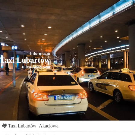
Informacje
Taxi Lubartów
ulica Akacjowa
🏘
Taxi Lubartów
Akacjowa