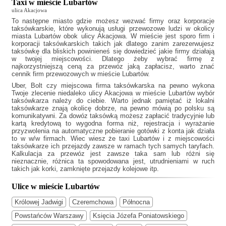
Taxi w mieście Lubartów
ulica Akacjowa
To następne miasto gdzie możesz wezwać firmy oraz korporacje
taksówkarskie, które wykonują usługi przewozowe ludzi w okolicy
miasta Lubartów obok ulicy Akacjowa. W mieście jest sporo firm i
korporacji taksówkarskich takich jak
dlatego zanim zarezerwujesz
taksówkę dla bliskich powinieneś się dowiedzieć jakie firmy działają
w twojej miejscowości. Dlatego żeby wybrać firmę z
najkorzystniejszą ceną za przewóz jaką zapłacisz, warto znać
cennik firm przewozowych w mieście Lubartów.
Uber, Bolt czy miejscowa firma taksówkarska na pewno wykona
Twoje zlecenie niedaleko ulicy Akacjowa w mieście Lubartów wybór
taksówkarza należy do ciebie. Warto jednak pamiętać iż lokalni
taksówkarze znają okolicę dobrze, na pewno mówią po polsku są
komunikatywni. Za dowóz taksówką możesz zapłacić tradycyjnie lub
kartą kredytową to wygodna forma niż, rejestracja i wyrażanie
przyzwolenia na automatyczne pobieranie gotówki z konta jak działa
to w w/w firmach. Wiec wiesz że
taxi Lubartów
i z miejscowości
taksówkarze ich przejazdy zawsze w ramach tych samych taryfach.
Kalkulacja za przewóz jest zawsze taka sam lub różni się
nieznacznie, różnica ta spowodowana jest, utrudnieniami w ruch
takich jak korki, zamknięte przejazdy kolejowe itp.
Ulice w mieście Lubartów
Królowej Jadwigi
Czeremchowa
Północna
Powstańców Warszawy
Księcia Józefa Poniatowskiego