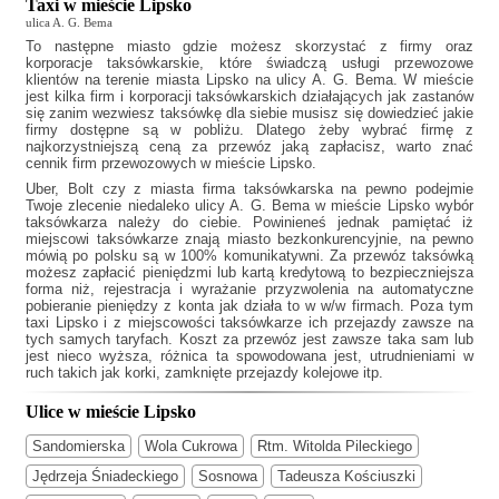
Taxi w mieście Lipsko
ulica A. G. Bema
To następne miasto gdzie możesz skorzystać z firmy oraz
korporacje taksówkarskie, które świadczą usługi przewozowe
klientów na terenie miasta Lipsko na ulicy A. G. Bema. W mieście
jest kilka firm i korporacji taksówkarskich działających jak
zastanów
się zanim wezwiesz taksówkę dla siebie musisz się dowiedzieć jakie
firmy dostępne są w pobliżu. Dlatego żeby wybrać firmę z
najkorzystniejszą ceną za przewóz jaką zapłacisz, warto znać
cennik firm przewozowych w mieście Lipsko.
Uber, Bolt czy z miasta firma taksówkarska na pewno podejmie
Twoje zlecenie niedaleko ulicy A. G. Bema w mieście Lipsko wybór
taksówkarza należy do ciebie. Powinieneś jednak pamiętać iż
miejscowi taksówkarze znają miasto bezkonkurencyjnie, na pewno
mówią po polsku są w 100% komunikatywni. Za przewóz taksówką
możesz zapłacić pieniędzmi lub kartą kredytową to bezpieczniejsza
forma niż, rejestracja i wyrażanie przyzwolenia na automatyczne
pobieranie pieniędzy z konta jak działa to w w/w firmach. Poza tym
taxi Lipsko
i z miejscowości taksówkarze ich przejazdy zawsze na
tych samych taryfach. Koszt za przewóz jest zawsze taka sam lub
jest nieco wyższa, różnica ta spowodowana jest, utrudnieniami w
ruch takich jak korki, zamknięte przejazdy kolejowe itp.
Ulice w mieście Lipsko
Sandomierska
Wola Cukrowa
Rtm. Witolda Pileckiego
Jędrzeja Śniadeckiego
Sosnowa
Tadeusza Kościuszki