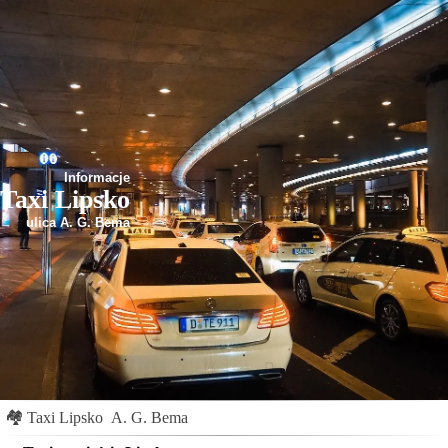
Informacje
Taxi Lipsko
ulica A. G. Bema
🏘
Taxi Lipsko
A. G. Bema