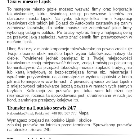
Taxi w mieście Lipsk
To następne miasto gdzie możesz wezwać firmy oraz korporacje
taksówkarskie, które świadczą usługi przewozowe klientów na
obszarze miasta Lipsk. Na rynku istnieje kilka firm i korporacji
taksówkarskich takich jak
Dojazd do Autokomis
zastanów się zanim
zamówisz taksówkę dla siebie musisz się zorientować jakie firmy
wykonują usługi w pobliżu. Po to aby wybrać firmę z najlepszą ceną
za przewóz jaką zapłacisz, warto znać cennik firm przewozowych w
mieście Lipsk.
Uber, Bolt czy z miasta korporacja taksówkarska na pewno zrealizuje
Twoje zlecenie obok mieście Lipsk wybór taksówkarza należy do
ciebie. Powinieneś jednak pamiętać iż z Twojej miejscowości
taksówkarze znają miejscowość dobrze, znają i mówią po polsku są
komunikatywni. Za przejazd taksówką możesz zapłacić tradycyjnie
lub kartą kredytową to bezpieczniejsza forma niż, rejestracja i
wyrażanie przyzwolenia na automatyczne wydanie gotówki z konta
jak ma to miejsce w w/w firmach. Z pewnością wiesz że
taxi Lipsk
i
z miejscowości taksówkarze jeżdżą zawsze w ramach tych samych
taryfach. Kalkulacja za przewóz jest taka sam lub różni się
nieznacznie, różnica ta spowodowana jest, utrudnieniami w ruch jak
korki, zamknięte przejazdy kolejowe itp.
Transfer na Lotnisko serwis 24/7
Mapa
NaLotnisko24h.pl, Polska tel.: +48 880 307 773,
Wymagasz
przejazd na lotnisko Lipsk
i okolice
zabukuj przewóz na lotniska przed terminem. Sprawdzony przewóz
na lotnisko - Serwis 24h.