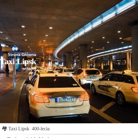
Strona Główna
Taxi Lipsk
witamy
🏘
Taxi Lipsk
400-lecia