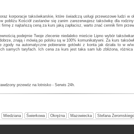
z korporacje taksówkarskie, które świadczą usługi przewozowe ludzi w okol
 w pobliżu Kościół
zastanów się zanim zarezerwujesz taksówkę dla rodziny 
 firmę z najtańszą ceną za kurs jaką zapłacisz, warto znać cennik firm prz
ewnością podejmie Twoje zlecenie niedaleko mieście Lipno wybór taksówkar
 dobrze, znają i mówią po polsku są w 100% komunikatywni. Za kurs taksów
anie zgody na automatyczne pobieranie gotówki z konta jak działa to w w
h samych taryfach. Ich cena za kurs jest taka sam lub zbliżona, różnica 
rawdzony przewóz na lotnisko - Serwis 24h.
Miedziana
Świerkowa
Okrężna
Mazowiecka
Stefana Żeromskieg