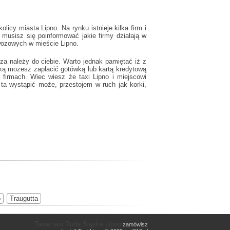
icy miasta Lipno. Na rynku istnieje kilka firm i
musisz się poinformować jakie firmy działają w
ewozowych w mieście Lipno.
za należy do ciebie. Warto jednak pamiętać iż z
ką możesz zapłacić gotówką lub kartą kredytową
/w firmach. Wiec wiesz że
taxi Lipno
i miejscowi
ta wystąpić może, przestojem w ruch jak korki,
o
Traugutta
Tanie taxi Ruda Śląska Lipno
zamówisz