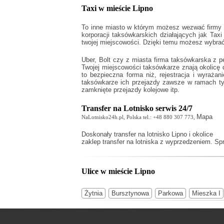
Taxi w mieście Lipno
To inne miasto w którym możesz wezwać firmy ora
korporacji taksówkarskich działających jak
Taxi
twojej miejscowości. Dzięki temu możesz wybrać
Uber, Bolt czy z miasta firma taksówkarska z p
Twojej miejscowości taksówkarze znają okolicę
to bezpieczna forma niż, rejestracja i wyraż
taksówkarze ich przejazdy zawsze w ramach tyc
zamknięte przejazdy kolejowe itp.
Transfer na Lotnisko serwis 24/7
Mapa
NaLotnisko24h.pl, Polska tel.: +48 880 307 773,
Doskonały
transfer na lotnisko Lipno
i okolice
zaklep transfer na lotniska z wyprzedzeniem. Sp
Ulice w mieście Lipno
Żytnia
Bursztynowa
Parkowa
Mieszka I