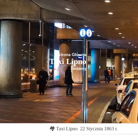
Strona Główna
Taxi Lipno
witamy
🏘
Taxi Lipno
22 Stycznia 1863 r.