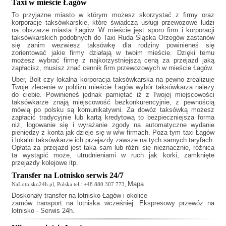
Taxi w mieście Łagów
To przyjazne miasto w którym możesz skorzystać z firmy oraz
korporacje taksówkarskie, które świadczą usługi przewozowe ludzi
na obszarze miasta Łagów. W mieście jest sporo firm i korporacji
taksówkarskich podobnych do
Taxi Ruda Śląska Orzegów
zastanów
się zanim wezwiesz taksówkę dla rodziny powinieneś się
zorientować jakie firmy działają w twoim mieście. Dzięki temu
możesz wybrać firmę z najkorzystniejszą ceną za przejazd jaką
zapłacisz, musisz znać cennik firm przewozowych w mieście Łagów.
Uber, Bolt czy lokalna korporacja taksówkarska na pewno zrealizuje
Twoje zlecenie w pobliżu mieście Łagów wybór taksówkarza należy
do ciebie. Powinieneś jednak pamiętać iż z Twojej miejscowości
taksówkarze znają miejscowość bezkonkurencyjnie, z pewnością
mówią po polsku są komunikatywni. Za dowóz taksówką możesz
zapłacić tradycyjnie lub kartą kredytową to bezpieczniejsza forma
niż, logowanie się i wyrażanie zgody na automatyczne wydanie
pieniędzy z konta jak dzieje się w w/w firmach. Poza tym
taxi Łagów
i lokalni taksówkarze ich przejazdy zawsze na tych samych taryfach.
Opłata za przejazd jest taka sam lub różni się nieznacznie, różnica
ta wystąpić może, utrudnieniami w ruch jak korki, zamknięte
przejazdy kolejowe itp.
Transfer na Lotnisko serwis 24/7
Mapa
NaLotnisko24h.pl, Polska tel.: +48 880 307 773,
Doskonały
transfer na lotnisko Łagów
i okolice
zamów transport na lotniska wcześniej. Ekspresowy przewóz na
lotnisko - Serwis 24h.