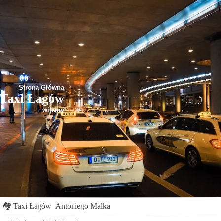
Strona Główna
Taxi Łagów
witamy
🏘
Taxi Łagów
Antoniego Małka