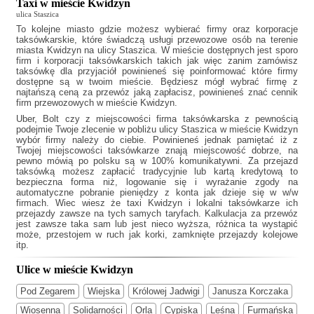
Taxi w mieście Kwidzyn
ulica Staszica
To kolejne miasto gdzie możesz wybierać firmy oraz korporacje
taksówkarskie, które świadczą usługi przewozowe osób na terenie
miasta Kwidzyn na ulicy Staszica. W mieście dostępnych jest sporo
firm i korporacji taksówkarskich takich jak
więc zanim zamówisz
taksówkę dla przyjaciół powinieneś się poinformować które firmy
dostępne są w twoim mieście. Będziesz mógł wybrać firmę z
najtańszą ceną za przewóz jaką zapłacisz, powinieneś znać cennik
firm przewozowych w mieście Kwidzyn.
Uber, Bolt czy z miejscowości firma taksówkarska z pewnością
podejmie Twoje zlecenie w pobliżu ulicy Staszica w mieście Kwidzyn
wybór firmy należy do ciebie. Powinieneś jednak pamiętać iż z
Twojej miejscowości taksówkarze znają miejscowość dobrze, na
pewno mówią po polsku są w 100% komunikatywni. Za przejazd
taksówką możesz zapłacić tradycyjnie lub kartą kredytową to
bezpieczna forma niż, logowanie się i wyrażanie zgody na
automatyczne pobranie pieniędzy z konta jak dzieje się w w/w
firmach. Wiec wiesz że
taxi Kwidzyn
i lokalni taksówkarze ich
przejazdy zawsze na tych samych taryfach. Kalkulacja za przewóz
jest zawsze taka sam lub jest nieco wyższa, różnica ta wystąpić
może, przestojem w ruch jak korki, zamknięte przejazdy kolejowe
itp.
Ulice w mieście Kwidzyn
Pod Zegarem
Wiejska
Królowej Jadwigi
Janusza Korczaka
Wiosenna
Solidarności
Orla
Cypiska
Leśna
Furmańska