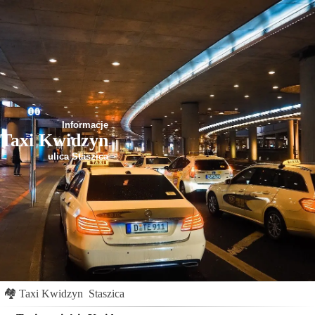
Informacje
Taxi Kwidzyn
ulica Staszica
🏘
Taxi Kwidzyn
Staszica