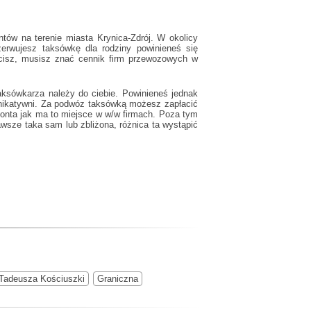
tów na terenie miasta Krynica-Zdrój. W okolicy
zerwujesz taksówkę dla rodziny powinieneś się
łacisz, musisz znać cennik firm przewozowych w
aksówkarza należy do ciebie. Powinieneś jednak
nikatywni. Za podwóz taksówką możesz zapłacić
konta jak ma to miejsce w w/w firmach. Poza tym
awsze taka sam lub zbliżona, różnica ta wystąpić
Tadeusza Kościuszki
Graniczna