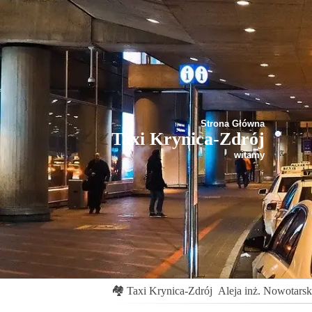
Strona Główna
Taxi Krynica-Zdrój
witamy
🏘
Taxi Krynica-Zdrój
Aleja inż. Nowotarsk