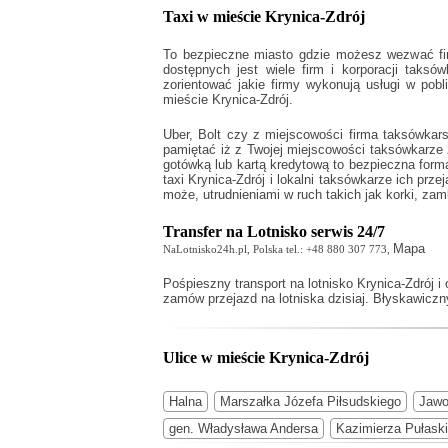
Taxi w mieście Krynica-Zdrój
To bezpieczne miasto gdzie możesz wezwać firm
dostępnych jest wiele firm i korporacji taksó
zorientować jakie firmy wykonują usługi w pob
mieście Krynica-Zdrój.
Uber, Bolt czy z miejscowości firma taksówkar
pamiętać iż z Twojej miejscowości taksówkarz
gotówką lub kartą kredytową to bezpieczna form
taxi Krynica-Zdrój
i lokalni taksówkarze ich prze
może, utrudnieniami w ruch takich jak korki, zam
Transfer na Lotnisko serwis 24/7
Mapa
NaLotnisko24h.pl, Polska tel.: +48 880 307 773,
Pośpieszny
transport na lotnisko Krynica-Zdrój
i 
zamów przejazd na lotniska dzisiaj. Błyskawiczny
Ulice w mieście Krynica-Zdrój
Halna
Marszałka Józefa Piłsudskiego
Jawo
gen. Władysława Andersa
Kazimierza Pułask