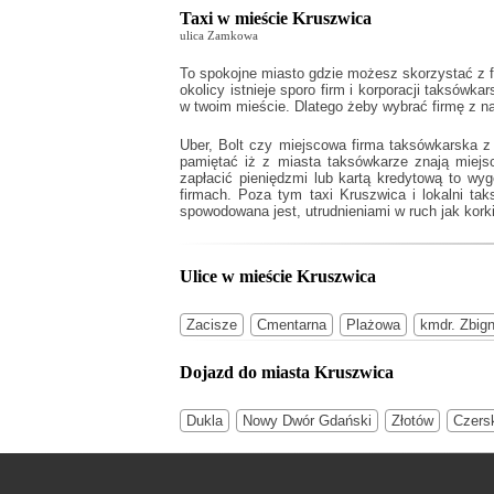
Taxi w mieście Kruszwica
ulica Zamkowa
To spokojne miasto gdzie możesz skorzystać z f
okolicy istnieje sporo firm i korporacji taksówk
w twoim mieście. Dlatego żeby wybrać firmę z n
Uber, Bolt czy miejscowa firma taksówkarska z
pamiętać iż z miasta taksówkarze znają miej
zapłacić pieniędzmi lub kartą kredytową to wy
firmach. Poza tym
taxi Kruszwica
i lokalni ta
spowodowana jest, utrudnieniami w ruch jak korki
Ulice w mieście Kruszwica
Zacisze
Cmentarna
Plażowa
kmdr. Zbig
Dojazd do miasta Kruszwica
Dukla
Nowy Dwór Gdański
Złotów
Czers