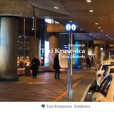
Informacje
Taxi Kruszwica
ulica Zamkowa
🏘
Taxi Kruszwica
Zamkowa