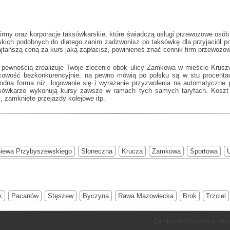
irmy oraz korporacje taksówkarskie, które świadczą usługi przewozowe osó
arskich podobnych do
dlatego zanim zadzwonisz po taksówkę dla przyjaciół po
ajtańszą ceną za kurs jaką zapłacisz, powinieneś znać cennik firm przewoz
 pewnością zrealizuje Twoje zlecenie obok ulicy Zamkowa w mieście Kruszw
scowość bezkonkurencyjnie, na pewno mówią po polsku są w stu procen
godna forma niż, logowanie się i wyrażanie przyzwolenia na automatyczne p
ksówkarze wykonują kursy zawsze w ramach tych samych taryfach. Koszt z
, zamknięte przejazdy kolejowe itp.
niewa Przybyszewskiego
Słoneczna
Krucza
Zamkowa
Sportowa
k
Pacanów
Stęszew
Byczyna
Rawa Mazowiecka
Brok
Trzciel
Zamkowa Kruszwica cena