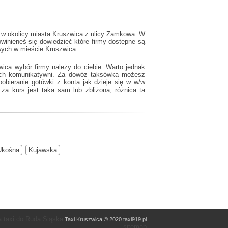
b w okolicy miasta Kruszwica z ulicy Zamkowa. W
winieneś się dowiedzieć które firmy dostępne są
owych w mieście Kruszwica.
ica wybór firmy należy do ciebie. Warto jednak
tach komunikatywni. Za dowóz taksówką możesz
obieranie gotówki z konta jak dzieje się w w/w
a kurs jest taka sam lub zbliżona, różnica ta
Ukośna
Kujawska
 taxi do Ruda Śląska
Taxi Kruszwica © 2020 taxi919.pl
sitemap