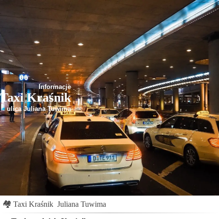
Informacje
Taxi Kraśnik
ulica Juliana Tuwima
🏘
Taxi Kraśnik
Juliana Tuwima