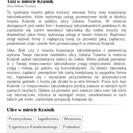
Taxi w mieście Kraśnik
ulica Juliana Tuwima
To spokojne miasto gdzie możesz wezwać firmy oraz korporacje
taksówkarskie, które wykonują usługi przewozowe osób w okolicy
miasta Kraśnik w pobliżu ulicy Juliana Tuwima. W mieście
dostępnych jest wiele firm i korporacji taksówkarskich podobnych do
zastanów się zanim wezwiesz taksówkę dla siebie musisz się
dowiedzieć jakie firmy wykonują usługi w twoim mieście. Będziesz
mógł wybrać firmę z najlepszą ceną za przewóz jaką zapłacisz,
powinieneś znać cennik firm przewozowych w mieście Kraśnik.
Uber, Bolt czy z miasta korporacja taksówkarska z pewnością
wykona Twoje zlecenie niedaleko ulicy Juliana Tuwima w mieście
Kraśnik wybór taksówkarza należy do ciebie. Warto jednak pamiętać
iż z Twojej miejscowości taksówkarze znają miejscowość dobrze,
znają i mówią po polsku są komunikatywni. Za dowóz taksówką
możesz zapłacić pieniędzmi lub kartą kredytową to wygodna forma
niż, logowanie się i wyrażanie przyzwolenia na automatyczne
wydanie gotówki z konta jak działa to w w/w firmach. Poza tym
taxi
Kraśnik
i z miejscowości taksówkarze jeżdżą zawsze w ramach tych
samych taryfach. Opłata za przewóz jest zawsze taka sam lub różni
się nieznacznie, różnica ta wystąpić może, utrudnieniami w ruch
takich jak korki, zamknięte przejazdy kolejowe itp.
Ulice w mieście Kraśnik
Przemysłowa
Jagiellońska
Wiosenna
Eugeniusza Kwiatkowskiego
Podwalna