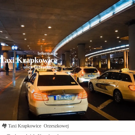
Informacje
Taxi Krapkowice
ulica Orzeszkowej
🏘
Taxi Krapkowice
Orzeszkowej