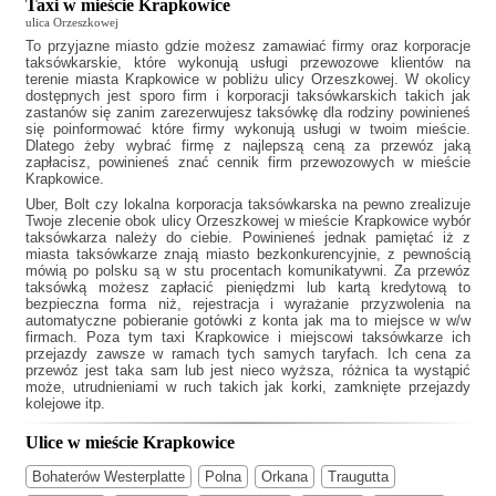
Taxi w mieście Krapkowice
ulica Orzeszkowej
To przyjazne miasto gdzie możesz zamawiać firmy oraz korporacje
taksówkarskie, które wykonują usługi przewozowe klientów na
terenie miasta Krapkowice w pobliżu ulicy Orzeszkowej. W okolicy
dostępnych jest sporo firm i korporacji taksówkarskich takich jak
zastanów się zanim zarezerwujesz taksówkę dla rodziny powinieneś
się poinformować które firmy wykonują usługi w twoim mieście.
Dlatego żeby wybrać firmę z najlepszą ceną za przewóz jaką
zapłacisz, powinieneś znać cennik firm przewozowych w mieście
Krapkowice.
Uber, Bolt czy lokalna korporacja taksówkarska na pewno zrealizuje
Twoje zlecenie obok ulicy Orzeszkowej w mieście Krapkowice wybór
taksówkarza należy do ciebie. Powinieneś jednak pamiętać iż z
miasta taksówkarze znają miasto bezkonkurencyjnie, z pewnością
mówią po polsku są w stu procentach komunikatywni. Za przewóz
taksówką możesz zapłacić pieniędzmi lub kartą kredytową to
bezpieczna forma niż, rejestracja i wyrażanie przyzwolenia na
automatyczne pobieranie gotówki z konta jak ma to miejsce w w/w
firmach. Poza tym
taxi Krapkowice
i miejscowi taksówkarze ich
przejazdy zawsze w ramach tych samych taryfach. Ich cena za
przewóz jest taka sam lub jest nieco wyższa, różnica ta wystąpić
może, utrudnieniami w ruch takich jak korki, zamknięte przejazdy
kolejowe itp.
Ulice w mieście Krapkowice
Bohaterów Westerplatte
Polna
Orkana
Traugutta