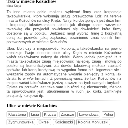
Taxi w mieście Kożuchów
ulica Kręta
To inne miasto gdzie możesz wybierać firmy oraz korporacje
taksówkarskie, które wykonują usługi przewozowe ludzi na terenie
miasta Kożuchów na ulicy Kręta. Na rynku dostępnych jest dużo firm
i korporacji taksówkarskich takich jak
dlatego zanim wezwiesz
taksówkę dla przyjaciół powinieneś się dowiedzieć które firmy
dostępne są w pobliżu. Będziesz mógł wybrać firmę z korzystną
ceną za przewóz jaką zapłacisz, powinieneś znać cennik firm
przewozowych w mieście Kożuchów.
Uber, Bolt czy z miejscowości korporacja taksówkarska na pewno
zrealizuje Twoje zlecenie obok ulicy Kręta w mieście Kożuchów
wybór taksówkarza należy do ciebie. Warto jednak pamiętać iż z
miasta taksówkarze znają miejscowość najlepiej, znają i mówią po
polsku są komunikatywni. Za dowóz taksówką możesz zapłacić
gotówką lub kartą kredytową to wygodna forma niż, logowanie się i
wyrażanie zgody na automatyczne wydanie pieniędzy z konta jak
działa to w w/w firmach. Z pewnością wiesz że
taxi Kożuchów
i z
miejscowości taksówkarze jeżdżą zawsze na tych samych taryfach.
Opłata za przewóz jest taka sam lub różni się nieznacznie, różnica
ta spowodowana jest, utrudnieniami w ruch jak korki, zamknięte
przejazdy kolejowe itp.
Ulice w mieście Kożuchów
Klasztorna
Lisia
Krucza
Zacisze
Lawendowa
Polna
Zygmuntowska
Okrzei
Kościuszki
Kolonia Moniuszki