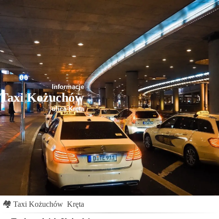
Informacje
Taxi Kożuchów
ulica Kręta
🏘
Taxi Kożuchów
Kręta