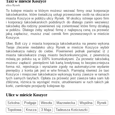
Taxi w mieście Koszyce
ulica Rynek
To kolejne miasto w którym możesz wezwać firmy oraz korporacje
taksówkarskie, które świadczą usługi przewozowe osób na obszarze
miasta Koszyce w pobliżu ulicy Rynek. W okolicy istnieje sporo firm
i korporacji taksówkarskich podobnych do
dlatego zanim wezwiesz
taksówkę dla rodziny powinieneś się zorientować które firmy działają
w pobliżu. Dlatego żeby wybrać firmę z najlepszą ceną za przewóz
jaką zapłacisz, musisz znać cennik firm przewozowych w mieście
Koszyce.
Uber, Bolt czy z miasta korporacja taksówkarska na pewno wykona
Twoje zlecenie niedaleko ulicy Rynek w mieście Koszyce wybór
taksówkarza należy do ciebie. Powinieneś jednak pamiętać iż z
miasta taksówkarze znają miasto bezkonkurencyjnie, z pewnością
mówią po polsku są w 100% komunikatywni. Za przewóz taksówką
możesz zapłacić pieniędzmi lub kartą kredytową to bezpieczniejsza
forma niż, rejestracja i wyrażanie zgody na automatyczne wydanie
pieniędzy z konta jak jest w w/w firmach. Pamiętaj również że
taxi
Koszyce
i miejscowi taksówkarze wykonują kursy zawsze w ramach
tych samych taryfach. Opłata za przewóz jest zawsze taka sam lub
zbliżona, różnica ta wystąpić może, utrudnieniami w ruch takich jak
korki, zamknięte przejazdy kolejowe itp.
Ulice w mieście Koszyce
Szkolna
Podgaje
Wesoła
Mazowiecka
Wspólna
Rynek
Topolowa
Krucza
3 Maja
Tadeusza Kościuszki