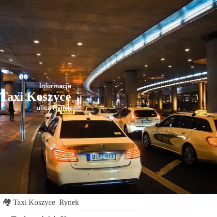
Informacje
Taxi Koszyce
ulica Rynek
🏘
Taxi Koszyce
Rynek