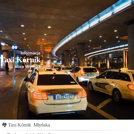
Informacje
Taxi Kórnik
ulica Młyńska
🏘
Taxi Kórnik
Młyńska