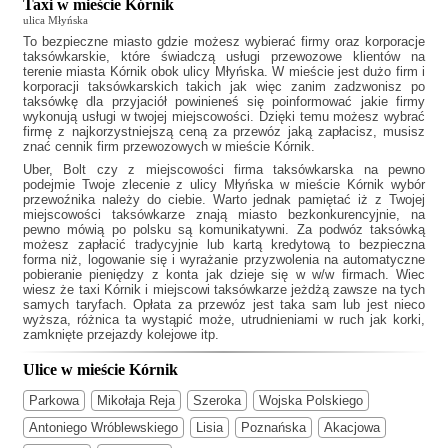
Taxi w mieście Kórnik
ulica Młyńska
To bezpieczne miasto gdzie możesz wybierać firmy oraz korporacje
taksówkarskie, które świadczą usługi przewozowe klientów na
terenie miasta Kórnik obok ulicy Młyńska. W mieście jest dużo firm i
korporacji taksówkarskich takich jak
więc zanim zadzwonisz po
taksówkę dla przyjaciół powinieneś się poinformować jakie firmy
wykonują usługi w twojej miejscowości. Dzięki temu możesz wybrać
firmę z najkorzystniejszą ceną za przewóz jaką zapłacisz, musisz
znać cennik firm przewozowych w mieście Kórnik.
Uber, Bolt czy z miejscowości firma taksówkarska na pewno
podejmie Twoje zlecenie z ulicy Młyńska w mieście Kórnik wybór
przewoźnika należy do ciebie. Warto jednak pamiętać iż z Twojej
miejscowości taksówkarze znają miasto bezkonkurencyjnie, na
pewno mówią po polsku są komunikatywni. Za podwóz taksówką
możesz zapłacić tradycyjnie lub kartą kredytową to bezpieczna
forma niż, logowanie się i wyrażanie przyzwolenia na automatyczne
pobieranie pieniędzy z konta jak dzieje się w w/w firmach. Wiec
wiesz że
taxi Kórnik
i miejscowi taksówkarze jeżdżą zawsze na tych
samych taryfach. Opłata za przewóz jest taka sam lub jest nieco
wyższa, różnica ta wystąpić może, utrudnieniami w ruch jak korki,
zamknięte przejazdy kolejowe itp.
Ulice w mieście Kórnik
Parkowa
Mikołaja Reja
Szeroka
Wojska Polskiego
Antoniego Wróblewskiego
Lisia
Poznańska
Akacjowa