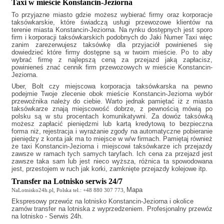
Taxi w mieście Konstancin-Jeziorna
To przyjazne miasto gdzie możesz wybierać firmy oraz korporacje
taksówkarskie, które świadczą usługi przewozowe klientów na
terenie miasta Konstancin-Jeziorna. Na rynku dostępnych jest sporo
firm i korporacji taksówkarskich podobnych do
Jaki Numer Taxi
więc
zanim zarezerwujesz taksówkę dla przyjaciół powinieneś się
dowiedzieć które firmy dostępne są w twoim mieście. Po to aby
wybrać firmę z najlepszą ceną za przejazd jaką zapłacisz,
powinieneś znać cennik firm przewozowych w mieście Konstancin-
Jeziorna.
Uber, Bolt czy miejscowa korporacja taksówkarska na pewno
podejmie Twoje zlecenie obok mieście Konstancin-Jeziorna wybór
przewoźnika należy do ciebie. Warto jednak pamiętać iż z miasta
taksówkarze znają miejscowość dobrze, z pewnością mówią po
polsku są w stu procentach komunikatywni. Za dowóz taksówką
możesz zapłacić pieniędzmi lub kartą kredytową to bezpieczna
forma niż, rejestracja i wyrażanie zgody na automatyczne pobieranie
pieniędzy z konta jak ma to miejsce w w/w firmach. Pamiętaj również
że
taxi Konstancin-Jeziorna
i miejscowi taksówkarze ich przejazdy
zawsze w ramach tych samych taryfach. Ich cena za przejazd jest
zawsze taka sam lub jest nieco wyższa, różnica ta spowodowana
jest, przestojem w ruch jak korki, zamknięte przejazdy kolejowe itp.
Transfer na Lotnisko serwis 24/7
Mapa
NaLotnisko24h.pl, Polska tel.: +48 880 307 773,
Ekspresowy
przewóz na lotnisko Konstancin-Jeziorna
i okolice
zamów transfer na lotniska z wyprzedzeniem. Profesjonalny przewóz
na lotnisko - Serwis 24h.