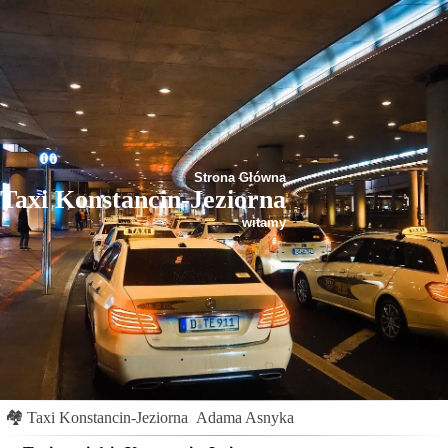
Strona Główna
Taxi Konstancin-Jeziorna
witamy
🏘
Taxi Konstancin-Jeziorna
Adama Asnyka