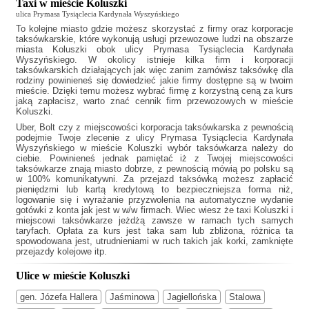
Taxi w mieście Koluszki
ulica Prymasa Tysiąclecia Kardynała Wyszyńskiego
To kolejne miasto gdzie możesz skorzystać z firmy oraz korporacje
taksówkarskie, które wykonują usługi przewozowe ludzi na obszarze
miasta Koluszki obok ulicy Prymasa Tysiąclecia Kardynała
Wyszyńskiego. W okolicy istnieje kilka firm i korporacji
taksówkarskich działających jak
więc zanim zamówisz taksówkę dla
rodziny powinieneś się dowiedzieć jakie firmy dostępne są w twoim
mieście. Dzięki temu możesz wybrać firmę z korzystną ceną za kurs
jaką zapłacisz, warto znać cennik firm przewozowych w mieście
Koluszki.
Uber, Bolt czy z miejscowości korporacja taksówkarska z pewnością
podejmie Twoje zlecenie z ulicy Prymasa Tysiąclecia Kardynała
Wyszyńskiego w mieście Koluszki wybór taksówkarza należy do
ciebie. Powinieneś jednak pamiętać iż z Twojej miejscowości
taksówkarze znają miasto dobrze, z pewnością mówią po polsku są
w 100% komunikatywni. Za przejazd taksówką możesz zapłacić
pieniędzmi lub kartą kredytową to bezpieczniejsza forma niż,
logowanie się i wyrażanie przyzwolenia na automatyczne wydanie
gotówki z konta jak jest w w/w firmach. Wiec wiesz że
taxi Koluszki
i
miejscowi taksówkarze jeżdżą zawsze w ramach tych samych
taryfach. Opłata za kurs jest taka sam lub zbliżona, różnica ta
spowodowana jest, utrudnieniami w ruch takich jak korki, zamknięte
przejazdy kolejowe itp.
Ulice w mieście Koluszki
gen. Józefa Hallera
Jaśminowa
Jagiellońska
Stalowa