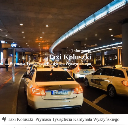
Informacje
Taxi Koluszki
ulica Prymasa Tysiąclecia Kardynała Wyszyńskiego
🏘
Taxi Koluszki
Prymasa Tysiąclecia Kardynała Wyszyńskiego