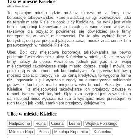
Taxi w mieście Kisielice
ulica Kościelna
To spokojne miasto gdzie możesz skorzystać z firmy oraz
korporacje taksówkarskie, które świadczą usługi przewozowe ludzi
na terenie miasta Kisielice obok ulicy Kościelna. Na rynku jest wiele
firm i korporacji taksówkarskich takich jak
więc zanim wezwiesz
taksówkę dla przyjaciół powinieneś się dowiedzieć jakie firmy
dostępne są w twojej miejscowości. Po to aby wybrać firmę z
korzystną ceną za przejazd jaką zapłacisz, musisz znać cennik firm
przewozowych w mieście Kisielice.
Uber, Bolt czy miejscowa korporacja taksówkarska na pewno
podejmie Twoje zlecenie z ulicy Kościelna w mieście Kisielice wybór
firmy należy do ciebie. Powinieneś jednak pamiętać iż z Twojej
miejscowości taksówkarze znają miasto dobrze, znają i mówią po
polsku są w stu procentach komunikatywni. Za przewóz taksówką
możesz zapłacić tradycyjnie lub kartą kredytową to wygodna forma
niż, logowanie się i wyrażanie zgody na automatyczne pobieranie
gotówki z konta jak ma to miejsce w w/w firmach. Poza tym
taxi
Kisielice
i z miejscowości taksówkarze ich przejazdy zawsze w
ramach tych samych taryfach. Opłata za przejazd jest zawsze taka
sam lub jest nieco wyższa, różnica ta wystąpić może, przestojem w
ruch takich jak korki, zamknięte przejazdy kolejowe itp.
Ulice w mieście Kisielice
Nadjeziorna
Rolna
Ciasna
Leśna
Wojska Polskiego
Mikołaja Reja
Polna
Mikołaja Kopernika
Kościelna