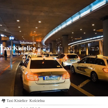
Informacje
Taxi Kisielice
ulica Kościelna
🏘
Taxi Kisielice
Kościelna