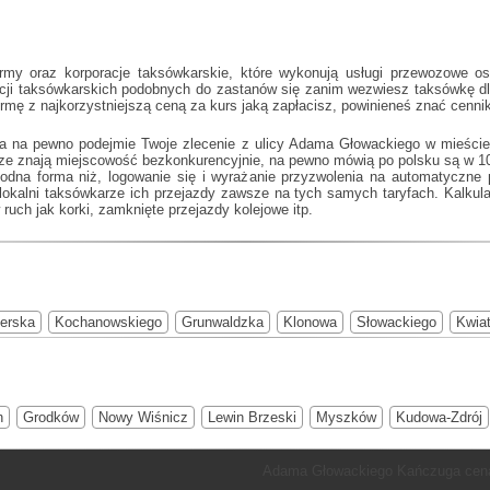
my oraz korporacje taksówkarskie, które wykonują usługi przewozowe o
racji taksówkarskich podobnych do
zastanów się zanim wezwiesz taksówkę dla 
firmę z najkorzystniejszą ceną za kurs jaką zapłacisz, powinieneś znać cen
ka na pewno podejmie Twoje zlecenie z ulicy Adama Głowackiego w mieści
arze znają miejscowość bezkonkurencyjnie, na pewno mówią po polsku są 
godna forma niż, logowanie się i wyrażanie przyzwolenia na automatyczne 
lokalni taksówkarze ich przejazdy zawsze na tych samych taryfach. Kalkula
ruch jak korki, zamknięte przejazdy kolejowe itp.
erska
Kochanowskiego
Grunwaldzka
Klonowa
Słowackiego
Kwia
n
Grodków
Nowy Wiśnicz
Lewin Brzeski
Myszków
Kudowa-Zdrój
Adama Głowackiego Kańczuga cena