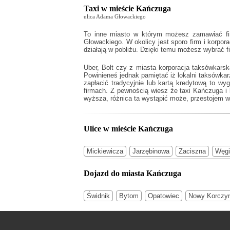
Taxi w mieście Kańczuga
ulica Adama Głowackiego
To inne miasto w którym możesz zamawiać fir
Głowackiego. W okolicy jest sporo firm i korpo
działają w pobliżu. Dzięki temu możesz wybrać 
Uber, Bolt czy z miasta korporacja taksówkars
Powinieneś jednak pamiętać iż lokalni taksówk
zapłacić tradycyjnie lub kartą kredytową to wy
firmach. Z pewnością wiesz że
taxi Kańczuga
i 
wyższa, różnica ta wystąpić może, przestojem w 
Ulice w mieście Kańczuga
Mickiewicza
Jarzębinowa
Zaciszna
Węgi
Dojazd do miasta Kańczuga
Świdnik
Bytom
Opatowiec
Nowy Korczy