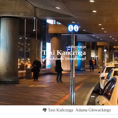
Informacje
Taxi Kańczuga
ulica Adama Głowackiego
🏘
Taxi Kańczuga
Adama Głowackiego