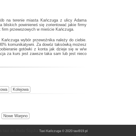
sób na terenie miasta Kańczuga z ulicy Adama
bliskich powinieneś się zorientować jakie firmy
nik firm przewozowych w mieście Kańczuga.
e Kańczuga wybór przewoźnika należy do ciebie.
w 100% komunikatywni. Za dowóz taksówką możesz
pobieranie gotówki z konta jak dzieje się w w/w
cja za kurs jest zawsze taka sam lub jest nieco
towa
Kolejowa
Nowe Warpno
 taxi do Ruda Śląska
Taxi Kańczuga © 2020 taxi919.pl
sitemap