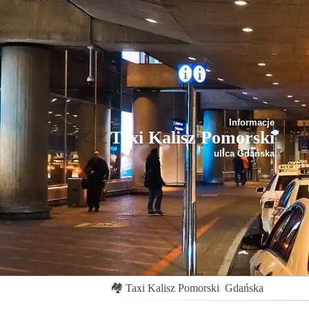
Informacje
Taxi Kalisz Pomorski
ulica Gdańska
🏘
Taxi Kalisz Pomorski
Gdańska