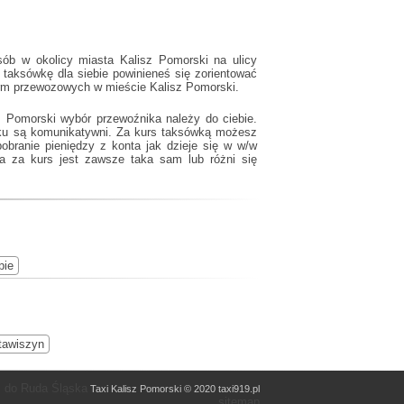
ób w okolicy miasta Kalisz Pomorski na ulicy
taksówkę dla siebie powinieneś się zorientować
 firm przewozowych w mieście Kalisz Pomorski.
 Pomorski wybór przewoźnika należy do ciebie.
lsku są komunikatywni. Za kurs taksówką możesz
pobranie pieniędzy z konta jak dzieje się w w/w
a za kurs jest zawsze taka sam lub różni się
pie
tawiszyn
i do Ruda Śląska
Taxi Kalisz Pomorski © 2020 taxi919.pl
sitemap