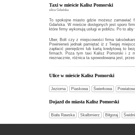
Taxi w mieście Kalisz Pomorski
ulica Gdańska
To spokojne miasto gdzie możesz zamawiać fi
Gdańska. W mieście dostępnych jest sporo firm 
które firmy wykonują usługi w pobliżu. Po to ab
Uber, Bolt czy z miejscowości firma taksówka
Powinieneś jednak pamiętać iż z Twojej miejsc
zapłacić pieniędzmi lub kartą kredytową to bez
firmach. Poza tym
taxi Kalisz Pomorski
i z m
nieznacznie, różnica ta spowodowana jest, przest
Ulice w mieście Kalisz Pomorski
Jeziorna
Piaskowa
Świerkowa
Powiatow
Dojazd do miasta Kalisz Pomorski
Biała Rawska
Skalbmierz
Biłgoraj
Świdn