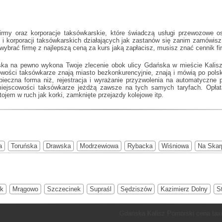
rmy oraz korporacje taksówkarskie, które świadczą usługi przewozowe os
i korporacji taksówkarskich działających jak
zastanów się zanim zamówisz 
y wybrać firmę z najlepszą ceną za kurs jaką zapłacisz, musisz znać cennik
rska na pewno wykona Twoje zlecenie obok ulicy Gdańska w mieście Kalisz
owości taksówkarze znają miasto bezkonkurencyjnie, znają i mówią po po
pieczna forma niż, rejestracja i wyrażanie przyzwolenia na automatyczne 
iejscowości taksówkarze jeżdżą zawsze na tych samych taryfach. Opłat
ojem w ruch jak korki, zamknięte przejazdy kolejowe itp.
a
Toruńska
Drawska
Modrzewiowa
Rybacka
Wiśniowa
Na Skar
ik
Mrągowo
Szczecinek
Supraśl
Sędziszów
Kazimierz Dolny
S
Gdańska Kalisz Pomorski cena tax